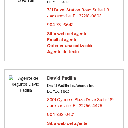
Lic: FL-L123752
731 Duval Station Road Suite 113
Jacksonville, FL 32218-0803
opens in new window
904-751-6643
Sitio web del agente
Email al agente
Obtener una cotización
Agente de texto
David Padilla
David Padilla Ins Agency Inc
Lic: FL-L123923
8301 Cypress Plaza Drive Suite 119
Jacksonville, FL 32256-4426
opens in new window
904-398-0401
Sitio web del agente