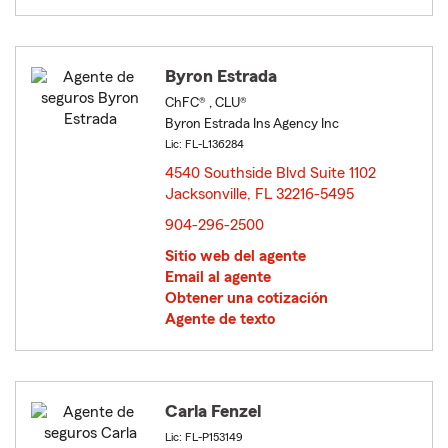
Byron Estrada
ChFC® , CLU®
Byron Estrada Ins Agency Inc
Lic: FL-L136284
4540 Southside Blvd Suite 1102
Jacksonville, FL 32216-5495
opens in new window
904-296-2500
Sitio web del agente
Email al agente
Obtener una cotización
Agente de texto
Carla Fenzel
Lic: FL-P153149