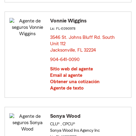
Vonnie Wiggins
Lic: FL-E090978
3546 St. Johns Bluff Rd. South
Unit 112
Jacksonville, FL 32224
opens in new window
904-641-0090
Sitio web del agente
Email al agente
Obtener una cotización
Agente de texto
Sonya Wood
CLU® , CPCU®
Sonya Wood Ins Agency Inc