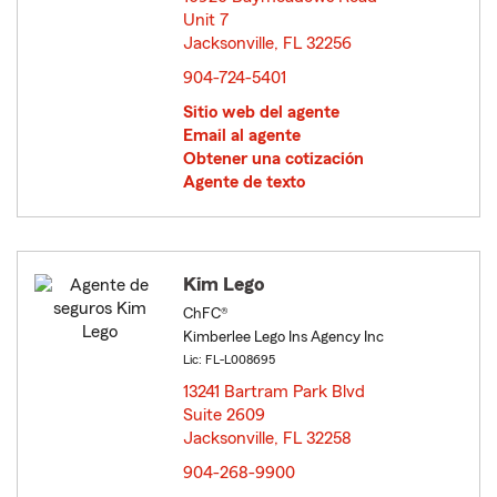
Unit 7
Jacksonville, FL 32256
opens in new window
904-724-5401
Sitio web del agente
Email al agente
Obtener una cotización
Agente de texto
Kim Lego
ChFC®
Kimberlee Lego Ins Agency Inc
Lic: FL-L008695
13241 Bartram Park Blvd
Suite 2609
Jacksonville, FL 32258
opens in new window
904-268-9900