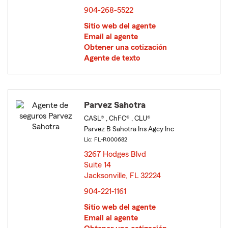
904-268-5522
Sitio web del agente
Email al agente
Obtener una cotización
Agente de texto
Parvez Sahotra
CASL® , ChFC® , CLU®
Parvez B Sahotra Ins Agcy Inc
Lic: FL-R000682
3267 Hodges Blvd
Suite 14
Jacksonville, FL 32224
opens in new window
904-221-1161
Sitio web del agente
Email al agente