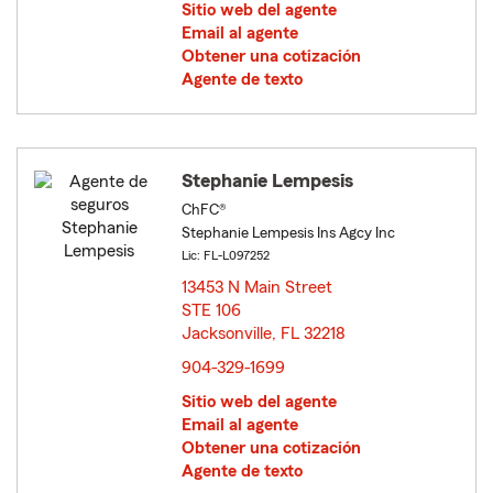
Sitio web del agente
Email al agente
Obtener una cotización
Agente de texto
Stephanie Lempesis
ChFC®
Stephanie Lempesis Ins Agcy Inc
Lic: FL-L097252
13453 N Main Street
STE 106
Jacksonville, FL 32218
opens in new window
904-329-1699
Sitio web del agente
Email al agente
Obtener una cotización
Agente de texto