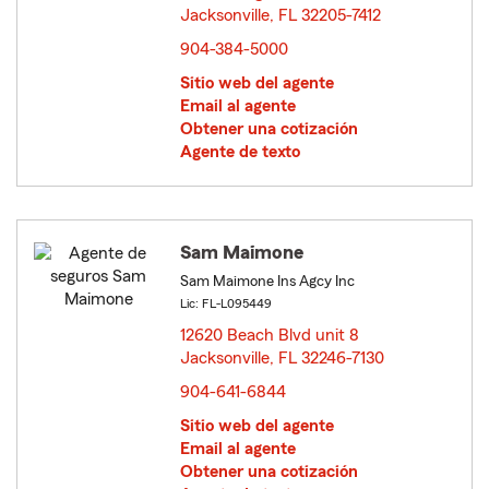
Jacksonville, FL 32205-7412
opens in new window
904-384-5000
Sitio web del agente
Email al agente
Obtener una cotización
Agente de texto
Sam Maimone
Sam Maimone Ins Agcy Inc
Lic: FL-L095449
12620 Beach Blvd unit 8
Jacksonville, FL 32246-7130
opens in new window
904-641-6844
Sitio web del agente
Email al agente
Obtener una cotización