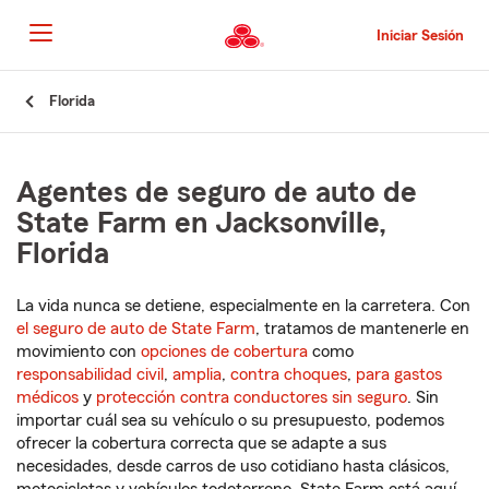
Pasar
al
Iniciar Sesión
contenido
principal
Comienzo
Florida
del
contenido
principal
Agentes de seguro de auto de
State Farm en Jacksonville,
Florida
La vida nunca se detiene, especialmente en la carretera. Con
el seguro de auto de State Farm
, tratamos de mantenerle en
movimiento con
opciones de cobertura
como
responsabilidad civil
,
amplia
,
contra choques
,
para gastos
médicos
y
protección contra conductores sin seguro
. Sin
importar cuál sea su vehículo o su presupuesto, podemos
ofrecer la cobertura correcta que se adapte a sus
necesidades, desde carros de uso cotidiano hasta clásicos,