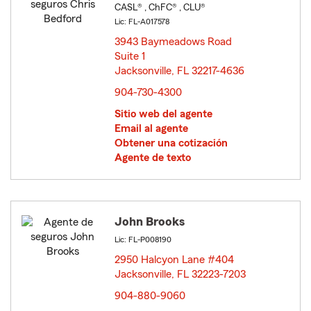
CASL® , ChFC® , CLU®
Lic: FL-A017578
3943 Baymeadows Road
Suite 1
Jacksonville, FL 32217-4636
opens in new window
904-730-4300
Sitio web del agente
Email al agente
Obtener una cotización
Agente de texto
John Brooks
Lic: FL-P008190
2950 Halcyon Lane #404
Jacksonville, FL 32223-7203
opens in new window
904-880-9060