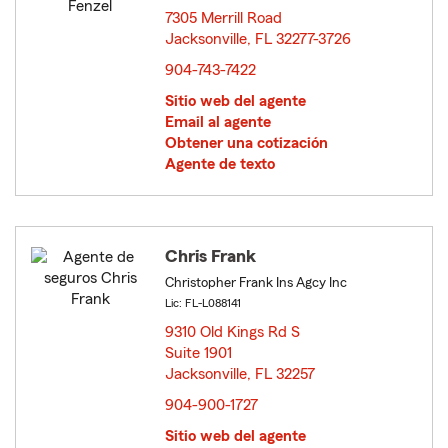
7305 Merrill Road
Jacksonville, FL 32277-3726
opens in new window
904-743-7422
Sitio web del agente
Email al agente
Obtener una cotización
Agente de texto
Chris Frank
Christopher Frank Ins Agcy Inc
Lic: FL-L088141
9310 Old Kings Rd S
Suite 1901
Jacksonville, FL 32257
opens in new window
904-900-1727
Sitio web del agente