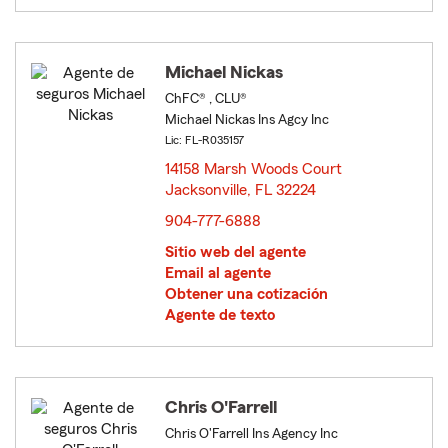
Michael Nickas
ChFC® , CLU®
Michael Nickas Ins Agcy Inc
Lic: FL-R035157
14158 Marsh Woods Court
Jacksonville, FL 32224
opens in new window
904-777-6888
Sitio web del agente
Email al agente
Obtener una cotización
Agente de texto
Chris O'Farrell
Chris O'Farrell Ins Agency Inc