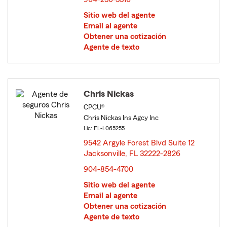
Sitio web del agente
Email al agente
Obtener una cotización
Agente de texto
Chris Nickas
CPCU®
Chris Nickas Ins Agcy Inc
Lic: FL-L065255
9542 Argyle Forest Blvd Suite 12
Jacksonville, FL 32222-2826
opens in new window
904-854-4700
Sitio web del agente
Email al agente
Obtener una cotización
Agente de texto