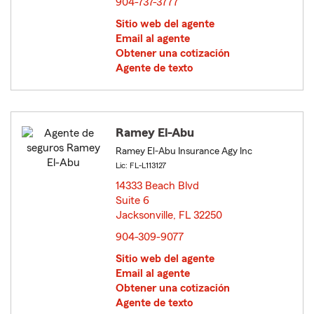
904-737-3777
Sitio web del agente
Email al agente
Obtener una cotización
Agente de texto
Ramey El-Abu
Ramey El-Abu Insurance Agy Inc
Lic: FL-L113127
14333 Beach Blvd
Suite 6
Jacksonville, FL 32250
opens in new window
904-309-9077
Sitio web del agente
Email al agente
Obtener una cotización
Agente de texto