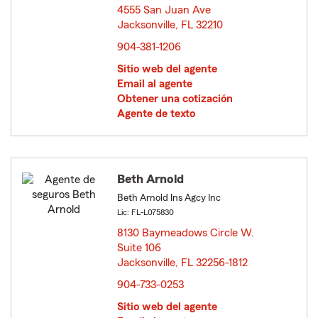
4555 San Juan Ave
Jacksonville, FL 32210
opens in new window
904-381-1206
Sitio web del agente
Email al agente
Obtener una cotización
Agente de texto
Beth Arnold
Beth Arnold Ins Agcy Inc
Lic: FL-L075830
8130 Baymeadows Circle W.
Suite 106
Jacksonville, FL 32256-1812
opens in new window
904-733-0253
Sitio web del agente