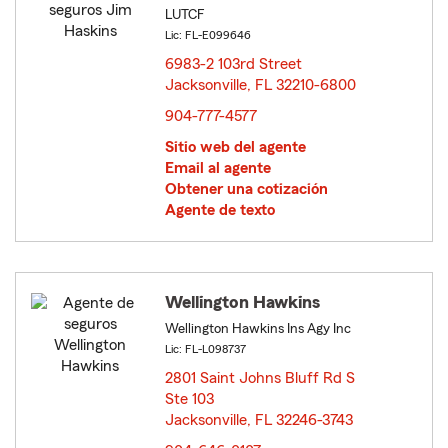
LUTCF
Lic: FL-E099646
6983-2 103rd Street
Jacksonville, FL 32210-6800
opens in new window
904-777-4577
Sitio web del agente
Email al agente
Obtener una cotización
Agente de texto
Wellington Hawkins
Wellington Hawkins Ins Agy Inc
Lic: FL-L098737
2801 Saint Johns Bluff Rd S
Ste 103
Jacksonville, FL 32246-3743
opens in new window