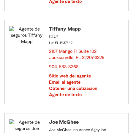
Agente de texto
Tiffany Mapp
CLU®
Lic: FL-P137642
2107 Mango Pl Suite 102
Jacksonville, FL 32207-3325
opens in new window
904-683-8368
Sitio web del agente
Email al agente
Obtener una cotización
Agente de texto
Joe McGhee
Joe McGhee Insurance Agcy Inc