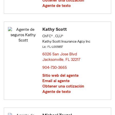
Obtener una cotización
Agente de texto
Kathy Scott
ChFC® , CLU®
Kathy Scott Insurance Agcy Inc
Lic: FL-L005857
6026 San Jose Blvd
Jacksonville, FL 32217
opens in new window
904-730-3665
Sitio web del agente
Email al agente
Obtener una cotización
Agente de texto