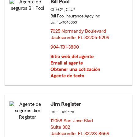
Bill Pool
ChFC® , CLU®
Bill Pool Insurance Agcy Inc
Lic: FL-R046063
7025 Normandy Boulevard
Jacksonville, FL 32205-6209
opens in new window
904-781-3800
Sitio web del agente
Email al agente
Obtener una cotización
Agente de texto
Jim Register
Lic: FL-A217175
12058 San Jose Blvd
Suite 302
Jacksonville, FL 32223-8669
opens in new window