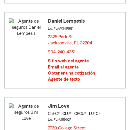
Daniel Lempesis
Lic: FL-W347487
2325 Park St
Jacksonville, FL 32204
opens in new window
904-240-4361
Sitio web del agente
Email al agente
Obtener una cotización
Agente de texto
Jim Love
ChFC® , CLU® , CPCU® , LUTCF
Lic: FL-A159027
2730 College Street