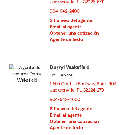
Jacksonville, FL 32225-5711
opens in new window
904-642-2400
Sitio web del agente
Email al agente
Obtener una cotización
Agente de texto
Darryl Wakefield
Lic: FL-A275541
11555 Central Parkway Suite 904
Jacksonville, FL 32224-2701
opens in new window
904-642-4000
Sitio web del agente
Email al agente
Obtener una cotización
Agente de texto