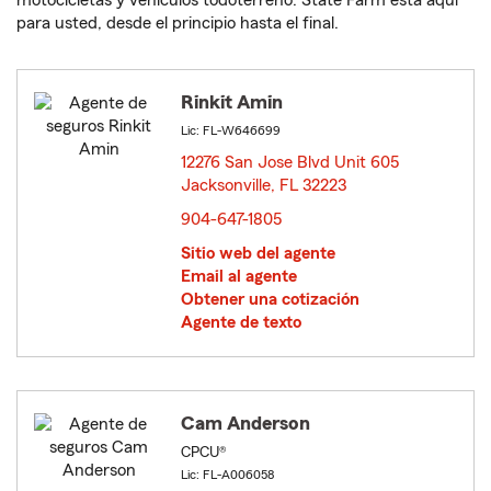
motocicletas y vehículos todoterreno. State Farm está aquí
para usted, desde el principio hasta el final.
Rinkit Amin
Lic: FL-W646699
12276 San Jose Blvd Unit 605
Jacksonville, FL 32223
opens in new window
904-647-1805
Sitio web del agente
Email al agente
Obtener una cotización
Agente de texto
Cam Anderson
CPCU®
Lic: FL-A006058