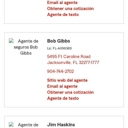
Email al agente
Obtener una cotización
Agente de texto
Bob Gibbs
Lic: FL-A096369
5495 Ft Caroline Road
Jacksonville, FL 32277-1777
opens in new window
904-744-2702
Sitio web del agente
Email al agente
Obtener una cotización
Agente de texto
Jim Haskins