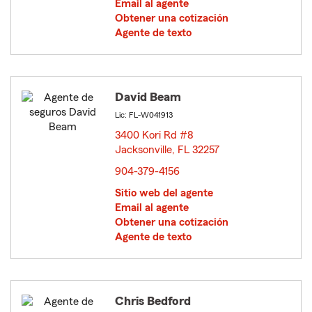
Email al agente
Obtener una cotización
Agente de texto
David Beam
Lic: FL-W041913
3400 Kori Rd #8
Jacksonville, FL 32257
opens in new window
904-379-4156
Sitio web del agente
Email al agente
Obtener una cotización
Agente de texto
Chris Bedford