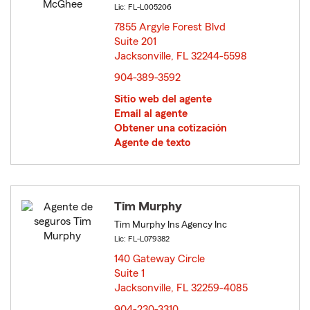
Lic: FL-L005206
7855 Argyle Forest Blvd
Suite 201
Jacksonville, FL 32244-5598
opens in new window
904-389-3592
Sitio web del agente
Email al agente
Obtener una cotización
Agente de texto
Tim Murphy
Tim Murphy Ins Agency Inc
Lic: FL-L079382
140 Gateway Circle
Suite 1
Jacksonville, FL 32259-4085
opens in new window
904-230-3310