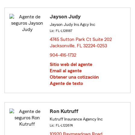
Jayson Judy
Jayson Judy Ins Agcy Inc
Lic: FL-L128187
4745 Sutton Park Ct Suite 202
Jacksonville, FL 32224-0253
opens in new window
904-416-1732
Sitio web del agente
Email al agente
Obtener una cotización
Agente de texto
Ron Kutruff
Kutruff Insurance Agency Inc
Lic: FL-L122674
10920 Baymeadows Road