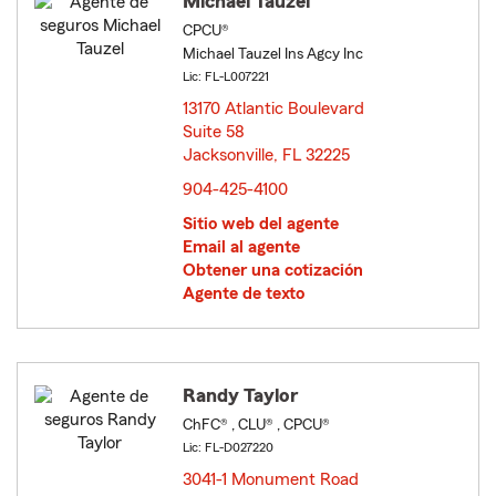
Michael Tauzel
CPCU®
Michael Tauzel Ins Agcy Inc
Lic: FL-L007221
13170 Atlantic Boulevard
Suite 58
Jacksonville, FL 32225
opens in new window
904-425-4100
Sitio web del agente
Email al agente
Obtener una cotización
Agente de texto
Randy Taylor
ChFC® , CLU® , CPCU®
Lic: FL-D027220
3041-1 Monument Road