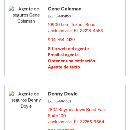
Gene Coleman
Lic: FL-A051150
10900 Lem Turner Road
Jacksonville, FL 32218-4568
opens in new window
904-764-4139
Sitio web del agente
Email al agente
Obtener una cotización
Agente de texto
Denny Doyle
Lic: FL-A071632
7807 Baymeadows Road East
Suite 100
Jacksonville, FL 32256-9664
opens in new window