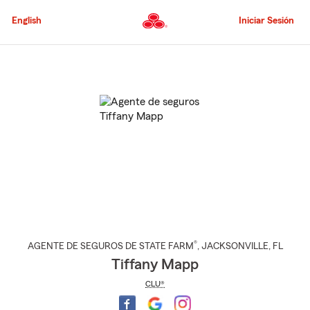
Pasar
al
English
Iniciar Sesión
contenido
principal
Comienzo
del
contenido
principal
®
AGENTE DE SEGUROS DE STATE FARM
,
JACKSONVILLE
, FL
Tiffany Mapp
CLU®