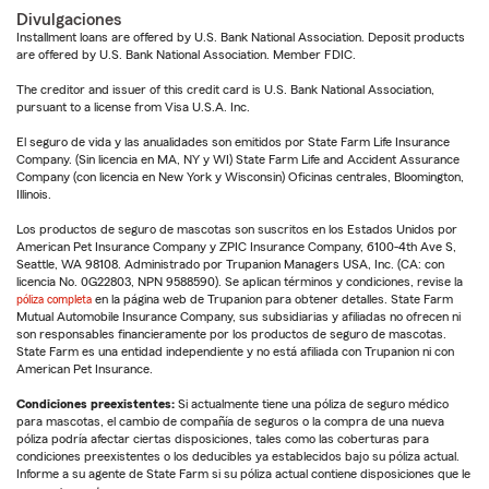
Divulgaciones
Installment loans are offered by U.S. Bank National Association. Deposit products
are offered by U.S. Bank National Association. Member FDIC.
The creditor and issuer of this credit card is U.S. Bank National Association,
pursuant to a license from Visa U.S.A. Inc.
El seguro de vida y las anualidades son emitidos por State Farm Life Insurance
Company. (Sin licencia en MA, NY y WI) State Farm Life and Accident Assurance
Company (con licencia en New York y Wisconsin) Oficinas centrales, Bloomington,
Illinois.
Los productos de seguro de mascotas son suscritos en los Estados Unidos por
American Pet Insurance Company y ZPIC Insurance Company, 6100-4th Ave S,
Seattle, WA 98108. Administrado por Trupanion Managers USA, Inc. (CA: con
licencia No. 0G22803, NPN 9588590). Se aplican términos y condiciones, revise la
póliza completa
en la página web de Trupanion para obtener detalles. State Farm
Mutual Automobile Insurance Company, sus subsidiarias y afiliadas no ofrecen ni
son responsables financieramente por los productos de seguro de mascotas.
State Farm es una entidad independiente y no está afiliada con Trupanion ni con
American Pet Insurance.
Condiciones preexistentes:
Si actualmente tiene una póliza de seguro médico
para mascotas, el cambio de compañía de seguros o la compra de una nueva
póliza podría afectar ciertas disposiciones, tales como las coberturas para
condiciones preexistentes o los deducibles ya establecidos bajo su póliza actual.
Informe a su agente de State Farm si su póliza actual contiene disposiciones que le