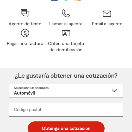
Agente de texto
Llamar al agente
Email al agente
Pagar una factura
Obtén una tarjeta
de identificación
¿Le gustaría obtener una cotización?
Seleccione un producto
Seleccione
un
nombre
de
producto
del
Código postal
Ingresa
Ingresa
_____
menú
un
un
desplegable
código
código
postal
postal
Obtenga una cotización
de
de