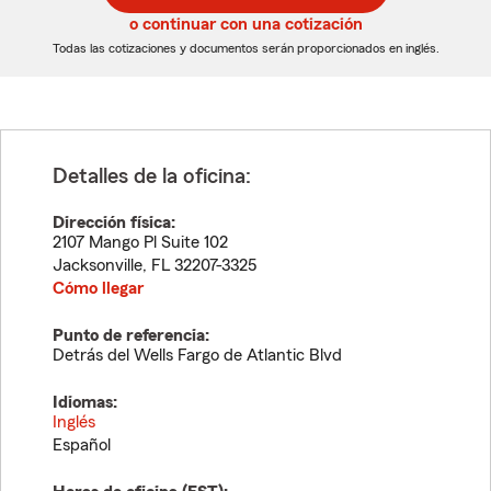
5
5
o continuar con una cotización
dígitos
dígitos
Todas las cotizaciones y documentos serán proporcionados en inglés.
Detalles de la oficina:
Dirección física:
2107 Mango Pl Suite 102
Jacksonville
,
FL
32207-3325
Cómo llegar
Punto de referencia:
Detrás del Wells Fargo de Atlantic Blvd
Idiomas:
Inglés
Español