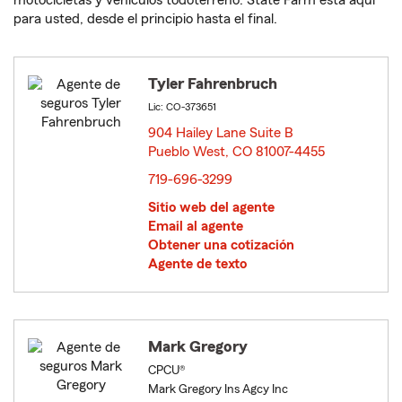
motocicletas y vehículos todoterreno. State Farm está aquí
para usted, desde el principio hasta el final.
Tyler Fahrenbruch
Lic: CO-373651
904 Hailey Lane Suite B
Pueblo West, CO 81007-4455
opens in new window
719-696-3299
Sitio web del agente
Email al agente
Obtener una cotización
Agente de texto
Mark Gregory
CPCU®
Mark Gregory Ins Agcy Inc