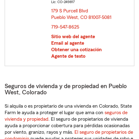
Lic: CO-249817
179 S Purcell Blvd
Pueblo West, CO 81007-5081
opens in new window
719-547-8625
Sitio web del agente
Email al agente
Obtener una cotización
Agente de texto
Seguros de vivienda y de propiedad en Pueblo
West, Colorado
Si alquila o es propietario de una vivienda en Colorado, State
Farm le ayuda a proteger el lugar que ama con
seguros de
vivienda y propiedad
. El seguro de propietarios de vivienda
ayuda a proporcionar cobertura para pérdidas ocasionadas
por viento, granizo, rayos y más.
El seguro de propietarios de
condominio
puede ayudar a proteger sus unidades de robo e