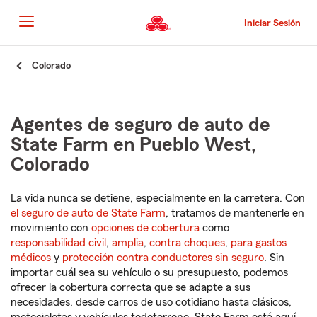
Pasar
al
Iniciar Sesión
contenido
principal
Comienzo
Colorado
del
contenido
principal
Agentes de seguro de auto de
State Farm en Pueblo West,
Colorado
La vida nunca se detiene, especialmente en la carretera. Con
el seguro de auto de State Farm
, tratamos de mantenerle en
movimiento con
opciones de cobertura
como
responsabilidad civil
,
amplia
,
contra choques
,
para gastos
médicos
y
protección contra conductores sin seguro
. Sin
importar cuál sea su vehículo o su presupuesto, podemos
ofrecer la cobertura correcta que se adapte a sus
necesidades, desde carros de uso cotidiano hasta clásicos,