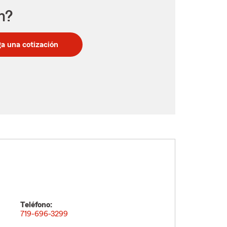
n?
a una cotización
Teléfono:
719-696-3299