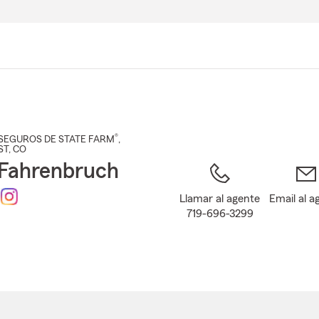
Pasar
al
contenido
principal
®
SEGUROS DE STATE FARM
,
ST
, CO
 Fahrenbruch
Llamar al agente
Email al a
719-696-3299