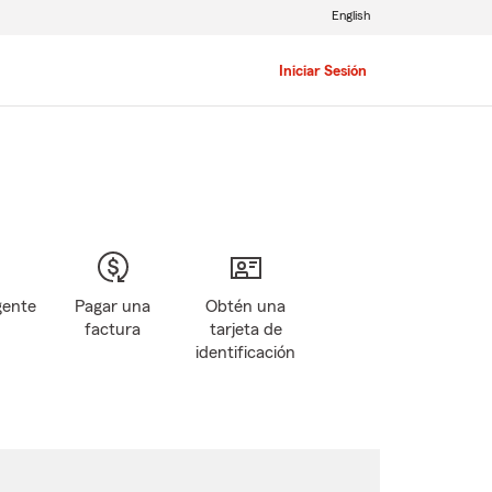
English
Iniciar Sesión
gente
Pagar una
Obtén una
factura
tarjeta de
identificación