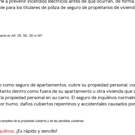
e a prevenir incendios eléctricos antes de que ocurran, de forma 
le para los titulares de póliza de seguro de propietarios de vivie
lmente en AK, DE, NC, SD ni WY
ido como seguro de apartamentos, cubre su propiedad personal, c
, tanto dentro como fuera de su apartamento u otra vivienda que a
 la propiedad personal en su carro. El seguro de inquilinos norma
or humo, daños cubiertos repentinos y accidentales causados por
a completa de la propiedad cubierta y de las pérdidas cubiertas.
uilinos
. ¡Es rápido y sencillo!