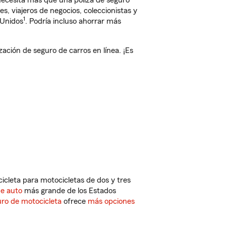
 necesita más que una póliza de seguro
, viajeros de negocios, coleccionistas y
1
 Unidos
. Podría incluso ahorrar más
ión de seguro de carros en línea. ¡Es
cleta para motocicletas de dos y tres
de auto
más grande de los Estados
ro de motocicleta
ofrece
más opciones