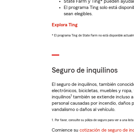
State Farm y Ting* pueden ayudarl
El programa Ting solo está disponib
sean elegibles.
Explora Ting
* El programa Ting de State Farm no está disponible actua
Seguro de inquilinos
El seguro de inquilinos, también conoc
electrónicos, bicicletas, muebles y ropa
1
inquilinos
también se extiende incluso a
personal causadas por incendio, daños p
vandalismo o daños al vehículo.
1. Por favor, consulte su póliza de seguro para ver a una list
Comience su
cotización de seguro de inq