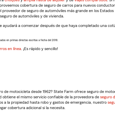
tra
choques
y
amplia hasta de alquiler
y de
viajes compartidos
. Si
s proveemos cobertura de seguro de carros para nuevos conductores
l proveedor de seguro de automóviles más grande en los Estados
seguro de automóviles y de vivienda.
e ayudará a comenzar después de que haya completado una cotizac
sados en primas directas escritas a fecha del 2018.
rros en línea
. ¡Es rápido y sencillo!
ro de motocicleta desde 1962? State Farm ofrece seguro de motoci
 obtiene el mismo servicio confiable de la proveedora de
seguro 
os a la propiedad hasta robo y gastos de emergencia, nuestro
segu
gar cobertura adicional si la necesita.