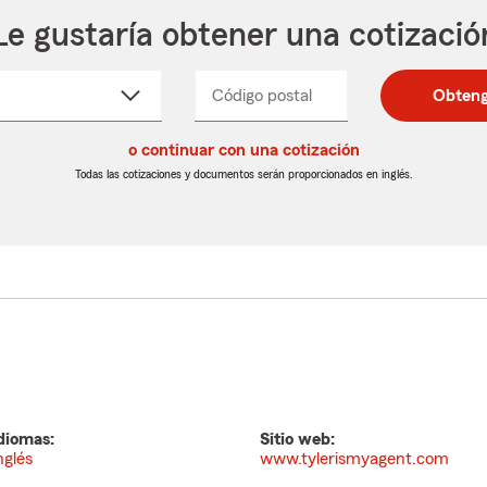
Le gustaría obtener una cotizació
cione
Código postal
Ingresa
Ingresa
Obteng
_____
un
un
re
código
código
cto
o continuar con una cotización
postal
postal
de
de
Todas las cotizaciones y documentos serán proporcionados en inglés.
egable
5
5
dígitos
dígitos
diomas:
Sitio web:
nglés
www.tylerismyagent.com