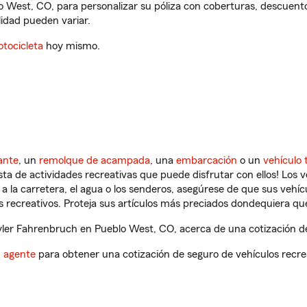
o West, CO, para personalizar su póliza con coberturas, descuen
ilidad pueden variar.
tocicleta
hoy mismo.
ante
, un
remolque de acampada
, una
embarcación
o un
vehículo 
ista de actividades recreativas que puede disfrutar con ellos! Los 
a la carretera, el agua o los senderos, asegúrese de que sus vehí
 recreativos. Proteja sus artículos más preciados dondequiera qu
ler Fahrenbruch en Pueblo West, CO, acerca de una cotización de
n agente
para obtener una cotización de seguro de vehículos recre