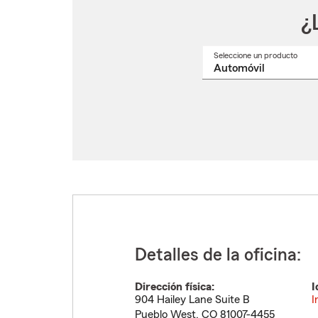
¿
Seleccione un producto
Selec
un
nomb
de
produ
del
menú
despl
Detalles de la oficina:
Dirección física:
I
904 Hailey Lane Suite B
I
Pueblo West
,
CO
81007-4455