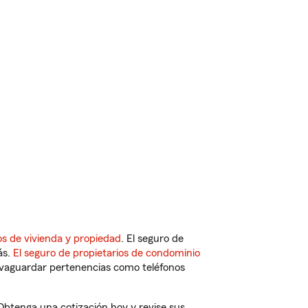
s de vivienda y propiedad
. El seguro de
ás.
El seguro de propietarios de condominio
vaguardar pertenencias como teléfonos
 Obtenga una cotización hoy y revise sus