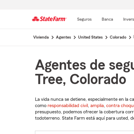
Seguros
Banca
Inver
Comienzo
Vivienda
Agentes
United States
Colorado
del
contenido
principal
Agentes de seg
Tree, Colorado
La vida nunca se detiene, especialmente en la c
como
responsabilidad civil
,
amplia
,
contra choqu
presupuesto, podemos ofrecer la cobertura corre
todoterreno. State Farm está aquí para usted, des