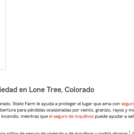
iedad en Lone Tree, Colorado
olorado, State Farm le ayuda a proteger el lugar que ama con
seguro
obertura para pérdidas ocasionadas por viento, granizo, rayos y m
 incendio, mientras que
el seguro de inquilinos
puede ayudar a sal
1
na póliza de seguro de vivienda o de inquilinos y podría ahorrar
.