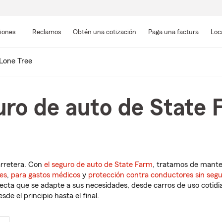
Pasar
al
siones
Reclamos
Obtén una cotización
Paga una factura
Loc
contenido
principal
Lone Tree
uro de auto de State 
arretera. Con
el seguro de auto de State Farm
, tratamos de mant
es
,
para gastos médicos
y
protección contra conductores sin seg
cta que se adapte a sus necesidades, desde carros de uso cotidian
de el principio hasta el final.