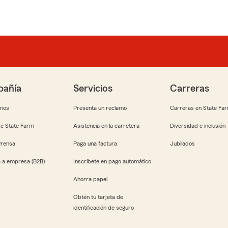
añía
Servicios
Carreras
anos
Presenta un reclamo
Carreras en State Fa
e State Farm
Asistencia en la carretera
Diversidad e inclusión
Prensa
Paga una factura
Jubilados
 a empresa (B2B)
Inscríbete en pago automático
Ahorra papel
Obtén tu tarjeta de
identificación de seguro