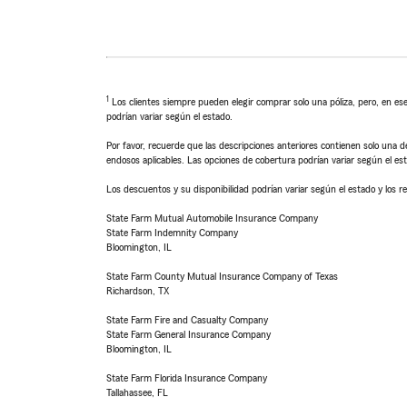
1
Los clientes siempre pueden elegir comprar solo una póliza, pero, en ese
podrían variar según el estado.
Por favor, recuerde que las descripciones anteriores contienen solo una de
endosos aplicables. Las opciones de cobertura podrían variar según el es
Los descuentos y su disponibilidad podrían variar según el estado y los re
State Farm Mutual Automobile Insurance Company
State Farm Indemnity Company
Bloomington, IL
State Farm County Mutual Insurance Company of Texas
Richardson, TX
State Farm Fire and Casualty Company
State Farm General Insurance Company
Bloomington, IL
State Farm Florida Insurance Company
Tallahassee, FL