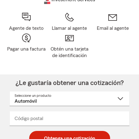
Agente de texto
Llamar al agente
Email al agente
Pagar una factura
Obtén una tarjeta
de identificación
¿Le gustaría obtener una cotización?
Seleccione un producto
Seleccione
un
nombre
de
producto
del
Código postal
Ingresa
Ingresa
_____
menú
un
un
desplegable
código
código
postal
postal
Obtenga una cotización