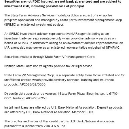
Securities are not FDIC insured, are not bank guaranteed and are subject to
investment risk, including possible loss of principal.
The State Farm Advisory Services model portfolios are part of a wrap fee
program sponsored and managed by State Farm Investment Management Corp.
(SFIMC) a registered investment advisor.
An SFIMC investment adviser representative (IAR) agent is acting as an
investment adviser representative only when providing advisory services on
behalf of SFIMC. In addition to acting as an investment adviser representative, an
IAR agent also may serve as a registered representative on behalf of SFVPMC.
Securities available through State Farm VP Management Corp.
Neither State Farm nor its agents provide tax or legal advice.
State Farm VP Management Corp. is a separate entity from those affiliated and/or
unaffiliated entities which provide advisory services, banking and insurance
products. AP2025/02/0260
Dirección del supervisor de valores: 1 State Farm Plaza, Bloomington, IL 61710-
0001 Teléfono: 480-293-8258
Installment loans are offered by U.S. Bank National Association. Deposit products
are offered by U.S. Bank National Association. Member FDIC.
The creditor and issuer of this credit card is U.S. Bank National Association,
pursuant to a license from Visa U.S.A. Inc.