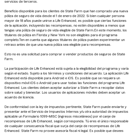
servicios de terceros.
Beneficio disponible para los clientes de State Farm que han comprado una nueva
póliza de seguro de vida desde el 1 de enero de 2022. Si bien cualquier persona
mayor de 18 años puede unirse a Life Enhanced, es posible que ciertas funciones
de la aplicación, incluyendo las recompensas, no estén disponibles a menos que
tengas una póliza de seguro de vida elegible de State Farm.En este momento, los
titulares de póliza en Florida y New York no son elegibles para el programa
completo.Ten en cuenta que algunos titulares de póliza pueden experimentar un
retraso antes de que una nueva póliza sea elegible para recompensas.
Esto no es una solicitud para comprar o vender productos de seguros de State
Farm.
La participación de Life Enhanced está sujeta a la elegibilidad del programa y varía
según el estado. Sujeto a los términos y condiciones del acuerdo. La aplicación Life
Enhanced está disponible para Android e iOS. Es posible que se requiera un
dispositivo móvil iOS o Android para usar todas las funciones del programa Life
Enhanced. Los clientes deben aceptar autorizar a State Farm a recopilar datos
sobre salud y bienestar. Los usuarios de aplicaciones móviles deben aceptar un
acuerdo de licencia.
De conformidad con la ley de impuestos pertinente, State Farm puede enviarte y
presentar ante el Servicio de Impuestos Internos y/u otra autoridad de impuestos
aplicable un Formulario 1099-MISC (ingresos misceláneos) por el canje de
recompensas de Life Enhanced, según corresponda. Tú eres el único responsable
de cualquier consecuencia fiscal que surja del canje de recompensas de Life
Enhanced. State Farm no provee asesoría fiscal ni legal. Es posible que desees