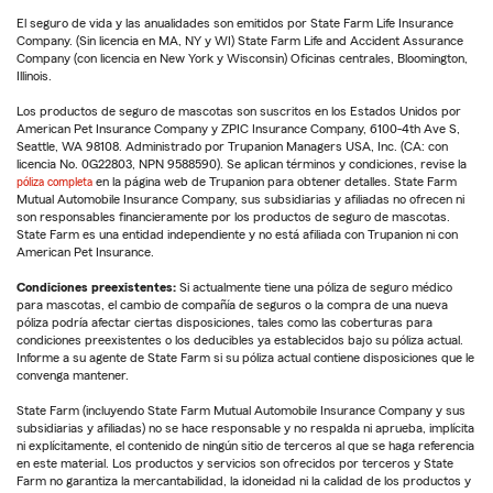
El seguro de vida y las anualidades son emitidos por State Farm Life Insurance
Company. (Sin licencia en MA, NY y WI) State Farm Life and Accident Assurance
Company (con licencia en New York y Wisconsin) Oficinas centrales, Bloomington,
Illinois.
Los productos de seguro de mascotas son suscritos en los Estados Unidos por
American Pet Insurance Company y ZPIC Insurance Company, 6100-4th Ave S,
Seattle, WA 98108. Administrado por Trupanion Managers USA, Inc. (CA: con
licencia No. 0G22803, NPN 9588590). Se aplican términos y condiciones, revise la
póliza completa
en la página web de Trupanion para obtener detalles. State Farm
Mutual Automobile Insurance Company, sus subsidiarias y afiliadas no ofrecen ni
son responsables financieramente por los productos de seguro de mascotas.
State Farm es una entidad independiente y no está afiliada con Trupanion ni con
American Pet Insurance.
Condiciones preexistentes:
Si actualmente tiene una póliza de seguro médico
para mascotas, el cambio de compañía de seguros o la compra de una nueva
póliza podría afectar ciertas disposiciones, tales como las coberturas para
condiciones preexistentes o los deducibles ya establecidos bajo su póliza actual.
Informe a su agente de State Farm si su póliza actual contiene disposiciones que le
convenga mantener.
State Farm (incluyendo State Farm Mutual Automobile Insurance Company y sus
subsidiarias y afiliadas) no se hace responsable y no respalda ni aprueba, implícita
ni explícitamente, el contenido de ningún sitio de terceros al que se haga referencia
en este material. Los productos y servicios son ofrecidos por terceros y State
Farm no garantiza la mercantabilidad, la idoneidad ni la calidad de los productos y