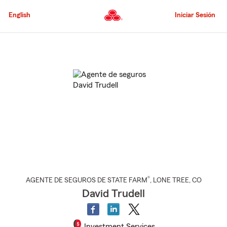
Pasar
al
English
Iniciar Sesión
contenido
principal
Comienzo
del
contenido
principal
®
AGENTE DE SEGUROS DE STATE FARM
,
LONE TREE
, CO
David Trudell
Investment Services