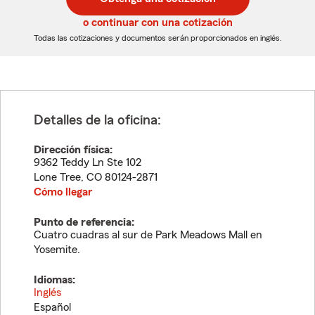
de
de
5
5
o continuar con una cotización
dígitos
dígitos
Todas las cotizaciones y documentos serán proporcionados en inglés.
Detalles de la oficina:
Dirección física:
9362 Teddy Ln Ste 102
Lone Tree
,
CO
80124-2871
Cómo llegar
Punto de referencia:
Cuatro cuadras al sur de Park Meadows Mall en
Yosemite.
Idiomas:
Inglés
Español