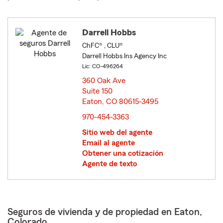
Darrell Hobbs
ChFC® , CLU®
Darrell Hobbs Ins Agency Inc
Lic: CO-496264
360 Oak Ave
Suite 150
Eaton, CO 80615-3495
opens in new window
970-454-3363
Sitio web del agente
Email al agente
Obtener una cotización
Agente de texto
Seguros de vivienda y de propiedad en Eaton,
Colorado