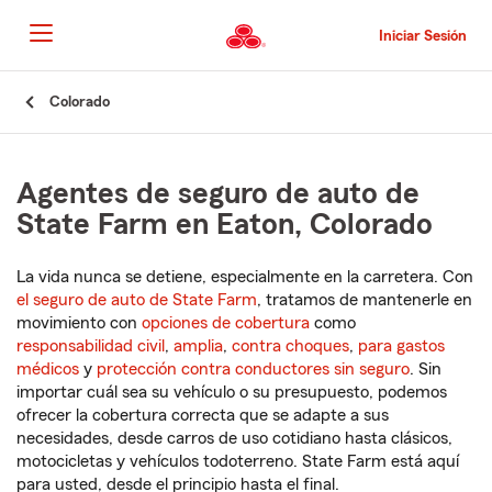
Pasar
al
Iniciar Sesión
contenido
principal
Comienzo
Colorado
del
contenido
principal
Agentes de seguro de auto de
State Farm en Eaton, Colorado
La vida nunca se detiene, especialmente en la carretera. Con
el seguro de auto de State Farm
, tratamos de mantenerle en
movimiento con
opciones de cobertura
como
responsabilidad civil
,
amplia
,
contra choques
,
para gastos
médicos
y
protección contra conductores sin seguro
. Sin
importar cuál sea su vehículo o su presupuesto, podemos
ofrecer la cobertura correcta que se adapte a sus
necesidades, desde carros de uso cotidiano hasta clásicos,
motocicletas y vehículos todoterreno. State Farm está aquí
para usted, desde el principio hasta el final.