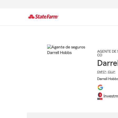
Comienzo
del
contenido
principal
AGENTE DE 
CO
Darre
ChFC®
,
CLU®
Darrell Hobbs
Investm