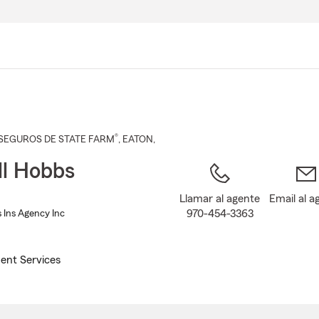
Pasar
al
contenido
principal
®
SEGUROS DE STATE FARM
,
EATON
,
ll Hobbs
Llamar al agente
Email al a
970-454-3363
 Ins Agency Inc
ent Services