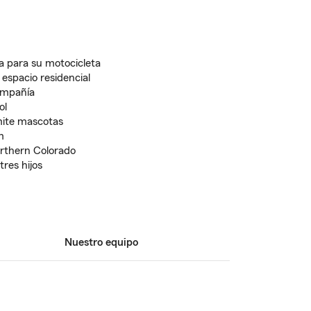
a para su motocicleta
espacio residencial
ompañía
ol
ite mascotas
m
orthern Colorado
res hijos
Nuestro equipo