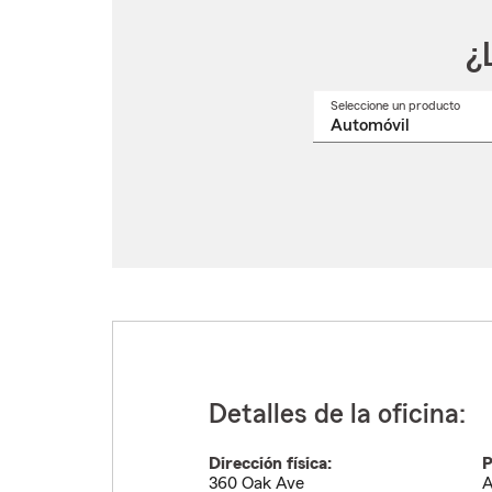
¿
Seleccione un producto
Selec
un
nomb
de
produ
del
menú
despl
Detalles de la oficina:
Dirección física:
P
360 Oak Ave
A