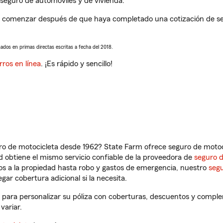
seguro de automóviles y de vivienda.
a comenzar después de que haya completado una cotización de segu
sados en primas directas escritas a fecha del 2018.
rros en línea
. ¡Es rápido y sencillo!
ro de motocicleta desde 1962? State Farm ofrece seguro de motoci
 obtiene el mismo servicio confiable de la proveedora de
seguro 
os a la propiedad hasta robo y gastos de emergencia, nuestro
segu
gar cobertura adicional si la necesita.
 para personalizar su póliza con coberturas, descuentos y compl
variar.