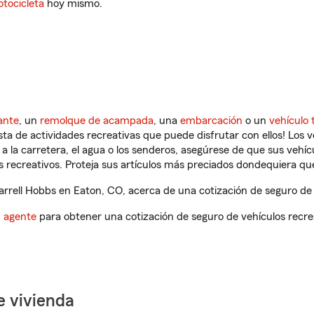
tocicleta
hoy mismo.
ante
, un
remolque de acampada
, una
embarcación
o un
vehículo 
ista de actividades recreativas que puede disfrutar con ellos! Los 
a la carretera, el agua o los senderos, asegúrese de que sus vehí
 recreativos. Proteja sus artículos más preciados dondequiera qu
rell Hobbs en Eaton, CO, acerca de una cotización de seguro de 
n agente
para obtener una cotización de seguro de vehículos recre
e vivienda