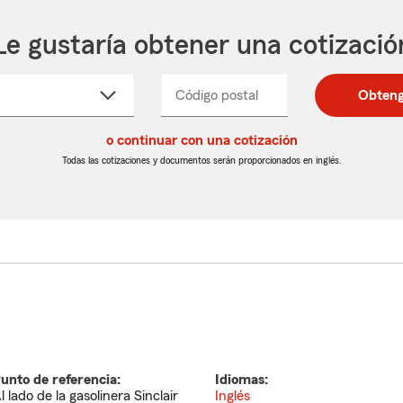
Le gustaría obtener una cotizació
cione
Código postal
Ingresa
Ingresa
Obteng
_____
un
un
re
código
código
cto
o continuar con una cotización
postal
postal
de
de
Todas las cotizaciones y documentos serán proporcionados en inglés.
egable
5
5
dígitos
dígitos
unto de referencia:
Idiomas:
l lado de la gasolinera Sinclair
Inglés