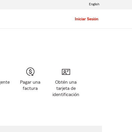
English
Iniciar Sesión
gente
Pagar una
Obtén una
factura
tarjeta de
identificación