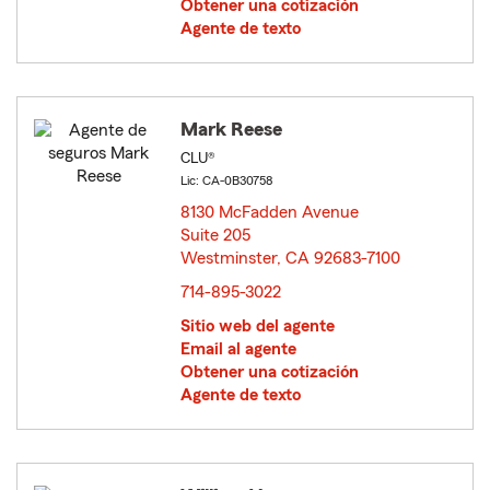
Obtener una cotización
Agente de texto
Mark Reese
CLU®
Lic: CA-0B30758
8130 McFadden Avenue
Suite 205
Westminster, CA 92683-7100
opens in new window
714-895-3022
Sitio web del agente
Email al agente
Obtener una cotización
Agente de texto