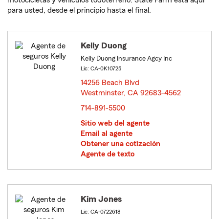
motocicletas y vehículos todoterreno. State Farm está aquí
para usted, desde el principio hasta el final.
Kelly Duong
Kelly Duong Insurance Agcy Inc
Lic: CA-0K10725
14256 Beach Blvd
Westminster, CA 92683-4562
opens in new window
714-891-5500
Sitio web del agente
Email al agente
Obtener una cotización
Agente de texto
Kim Jones
Lic: CA-0722618