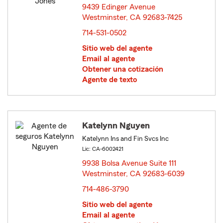
9439 Edinger Avenue
Westminster, CA 92683-7425
opens in new window
714-531-0502
Sitio web del agente
Email al agente
Obtener una cotización
Agente de texto
Katelynn Nguyen
Katelynn Ins and Fin Svcs Inc
Lic: CA-6002421
9938 Bolsa Avenue Suite 111
Westminster, CA 92683-6039
opens in new window
714-486-3790
Sitio web del agente
Email al agente