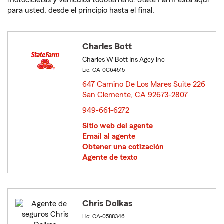
motocicletas y vehículos todoterreno. State Farm está aquí
para usted, desde el principio hasta el final.
Charles Bott
Charles W Bott Ins Agcy Inc
Lic: CA-0C64515
647 Camino De Los Mares Suite 226
San Clemente, CA 92673-2807
opens in new window
949-661-6272
Sitio web del agente
Email al agente
Obtener una cotización
Agente de texto
Chris Dolkas
Lic: CA-0588346