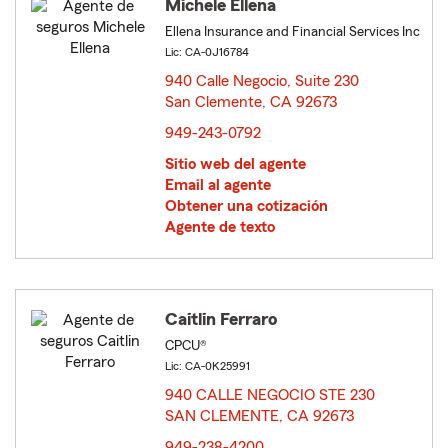
Michele Ellena
Ellena Insurance and Financial Services Inc
Lic: CA-0J16784
940 Calle Negocio, Suite 230
San Clemente, CA 92673
opens in new window
949-243-0792
Sitio web del agente
Email al agente
Obtener una cotización
Agente de texto
Caitlin Ferraro
CPCU®
Lic: CA-0K25991
940 CALLE NEGOCIO STE 230
SAN CLEMENTE, CA 92673
opens in new window
949-238-4200