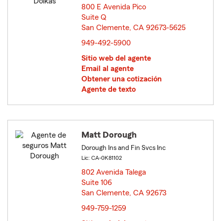
800 E Avenida Pico
Suite Q
San Clemente, CA 92673-5625
opens in new window
949-492-5900
Sitio web del agente
Email al agente
Obtener una cotización
Agente de texto
Matt Dorough
Dorough Ins and Fin Svcs Inc
Lic: CA-0K81102
802 Avenida Talega
Suite 106
San Clemente, CA 92673
opens in new window
949-759-1259