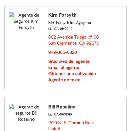
Kim Forsyth
Kim Forsyth Ins Agcy Inc
Lic: CA-0H00451
802 Avenida Talega, #106
San Clemente, CA 92673
opens in new window
949-366-0320
Sitio web del agente
Email al agente
Obtener una cotización
Agente de texto
Bill Rosalino
Lic: CA-0618316
1520 N. El Camino Real
Unit 6