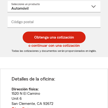
Seleccione un producto
Seleccione
un
nombre
de
producto
del
Código postal
Ingresa
Ingresa
_____
menú
un
un
desplegable
código
código
postal
postal
Obtenga una cotización
de
de
5
5
o continuar con una cotización
dígitos
dígitos
Todas las cotizaciones y documentos serán proporcionados en inglés.
Detalles de la oficina:
Dirección física:
1520 N El Camino
Unit 6
San Clemente
,
CA
92672