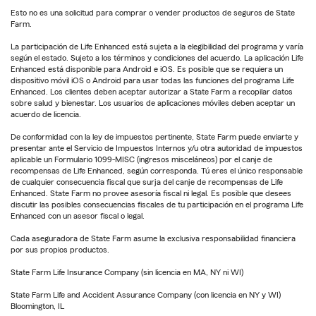
Esto no es una solicitud para comprar o vender productos de seguros de State
Farm.
La participación de Life Enhanced está sujeta a la elegibilidad del programa y varía
según el estado. Sujeto a los términos y condiciones del acuerdo. La aplicación Life
Enhanced está disponible para Android e iOS. Es posible que se requiera un
dispositivo móvil iOS o Android para usar todas las funciones del programa Life
Enhanced. Los clientes deben aceptar autorizar a State Farm a recopilar datos
sobre salud y bienestar. Los usuarios de aplicaciones móviles deben aceptar un
acuerdo de licencia.
De conformidad con la ley de impuestos pertinente, State Farm puede enviarte y
presentar ante el Servicio de Impuestos Internos y/u otra autoridad de impuestos
aplicable un Formulario 1099-MISC (ingresos misceláneos) por el canje de
recompensas de Life Enhanced, según corresponda. Tú eres el único responsable
de cualquier consecuencia fiscal que surja del canje de recompensas de Life
Enhanced. State Farm no provee asesoría fiscal ni legal. Es posible que desees
discutir las posibles consecuencias fiscales de tu participación en el programa Life
Enhanced con un asesor fiscal o legal.
Cada aseguradora de State Farm asume la exclusiva responsabilidad financiera
por sus propios productos.
State Farm Life Insurance Company (sin licencia en MA, NY ni WI)
State Farm Life and Accident Assurance Company (con licencia en NY y WI)
Bloomington, IL