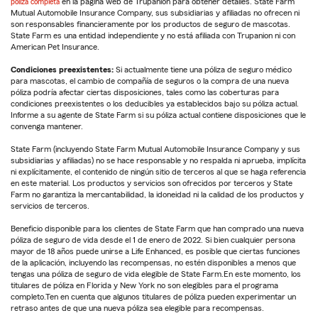
póliza completa
en la página web de Trupanion para obtener detalles. State Farm
Mutual Automobile Insurance Company, sus subsidiarias y afiliadas no ofrecen ni
son responsables financieramente por los productos de seguro de mascotas.
State Farm es una entidad independiente y no está afiliada con Trupanion ni con
American Pet Insurance.
Condiciones preexistentes:
Si actualmente tiene una póliza de seguro médico
para mascotas, el cambio de compañía de seguros o la compra de una nueva
póliza podría afectar ciertas disposiciones, tales como las coberturas para
condiciones preexistentes o los deducibles ya establecidos bajo su póliza actual.
Informe a su agente de State Farm si su póliza actual contiene disposiciones que le
convenga mantener.
State Farm (incluyendo State Farm Mutual Automobile Insurance Company y sus
subsidiarias y afiliadas) no se hace responsable y no respalda ni aprueba, implícita
ni explícitamente, el contenido de ningún sitio de terceros al que se haga referencia
en este material. Los productos y servicios son ofrecidos por terceros y State
Farm no garantiza la mercantabilidad, la idoneidad ni la calidad de los productos y
servicios de terceros.
Beneficio disponible para los clientes de State Farm que han comprado una nueva
póliza de seguro de vida desde el 1 de enero de 2022. Si bien cualquier persona
mayor de 18 años puede unirse a Life Enhanced, es posible que ciertas funciones
de la aplicación, incluyendo las recompensas, no estén disponibles a menos que
tengas una póliza de seguro de vida elegible de State Farm.En este momento, los
titulares de póliza en Florida y New York no son elegibles para el programa
completo.Ten en cuenta que algunos titulares de póliza pueden experimentar un
retraso antes de que una nueva póliza sea elegible para recompensas.