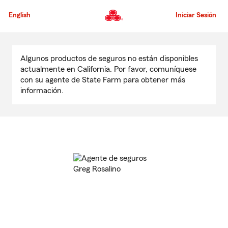
Pasar
al
English
Iniciar Sesión
contenido
principal
Comienzo
del
Algunos productos de seguros no están disponibles
contenido
actualmente en California. Por favor, comuníquese
principal
con su agente de State Farm para obtener más
información.