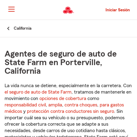
Pasar
al
Iniciar Sesión
contenido
principal
Comienzo
California
del
contenido
principal
Agentes de seguro de auto de
State Farm en Porterville,
California
La vida nunca se detiene, especialmente en la carretera. Con
el seguro de auto de State Farm
, tratamos de mantenerle en
movimiento con
opciones de cobertura
como
responsabilidad civil
,
amplia
,
contra choques
,
para gastos
médicos
y
protección contra conductores sin seguro
. Sin
importar cuál sea su vehículo o su presupuesto, podemos
ofrecer la cobertura correcta que se adapte a sus
necesidades, desde carros de uso cotidiano hasta clásicos,