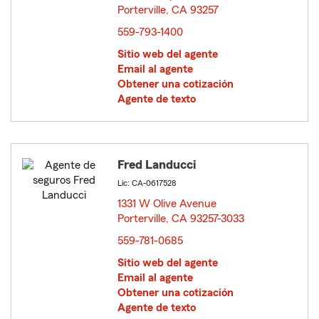
Porterville, CA 93257
opens in new window
559-793-1400
Sitio web del agente
Email al agente
Obtener una cotización
Agente de texto
Fred Landucci
Lic: CA-0617528
1331 W Olive Avenue
Porterville, CA 93257-3033
opens in new window
559-781-0685
Sitio web del agente
Email al agente
Obtener una cotización
Agente de texto