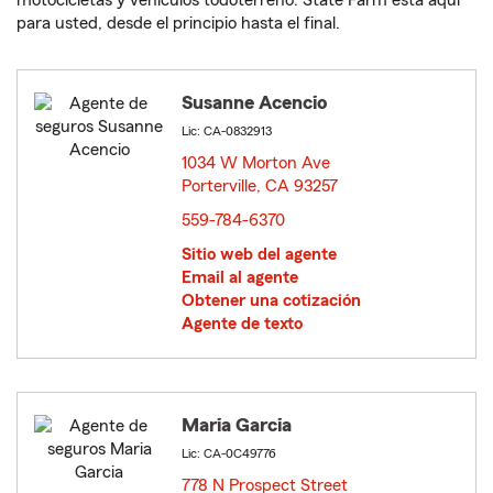
motocicletas y vehículos todoterreno. State Farm está aquí
para usted, desde el principio hasta el final.
Susanne Acencio
Lic: CA-0832913
1034 W Morton Ave
Porterville, CA 93257
opens in new window
559-784-6370
Sitio web del agente
Email al agente
Obtener una cotización
Agente de texto
Maria Garcia
Lic: CA-0C49776
778 N Prospect Street