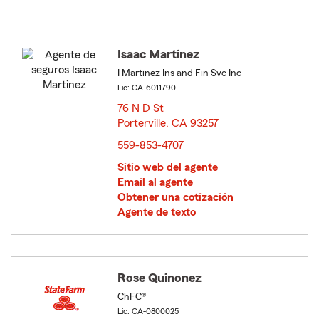
Isaac Martinez
I Martinez Ins and Fin Svc Inc
Lic: CA-6011790
76 N D St
Porterville, CA 93257
opens in new window
559-853-4707
Sitio web del agente
Email al agente
Obtener una cotización
Agente de texto
Rose Quinonez
ChFC®
Lic: CA-0800025