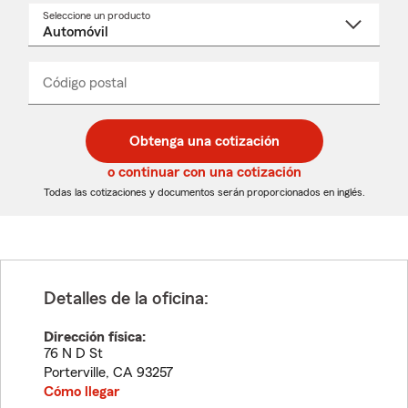
Seleccione un producto
Seleccione
un
nombre
de
producto
del
Código postal
Ingresa
Ingresa
_____
menú
un
un
desplegable
código
código
postal
postal
Obtenga una cotización
de
de
5
5
o continuar con una cotización
dígitos
dígitos
Todas las cotizaciones y documentos serán proporcionados en inglés.
Detalles de la oficina:
Dirección física:
76 N D St
Porterville
,
CA
93257
Cómo llegar