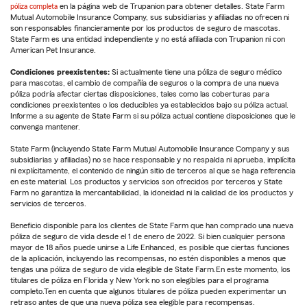
póliza completa
en la página web de Trupanion para obtener detalles. State Farm
Mutual Automobile Insurance Company, sus subsidiarias y afiliadas no ofrecen ni
son responsables financieramente por los productos de seguro de mascotas.
State Farm es una entidad independiente y no está afiliada con Trupanion ni con
American Pet Insurance.
Condiciones preexistentes:
Si actualmente tiene una póliza de seguro médico
para mascotas, el cambio de compañía de seguros o la compra de una nueva
póliza podría afectar ciertas disposiciones, tales como las coberturas para
condiciones preexistentes o los deducibles ya establecidos bajo su póliza actual.
Informe a su agente de State Farm si su póliza actual contiene disposiciones que le
convenga mantener.
State Farm (incluyendo State Farm Mutual Automobile Insurance Company y sus
subsidiarias y afiliadas) no se hace responsable y no respalda ni aprueba, implícita
ni explícitamente, el contenido de ningún sitio de terceros al que se haga referencia
en este material. Los productos y servicios son ofrecidos por terceros y State
Farm no garantiza la mercantabilidad, la idoneidad ni la calidad de los productos y
servicios de terceros.
Beneficio disponible para los clientes de State Farm que han comprado una nueva
póliza de seguro de vida desde el 1 de enero de 2022. Si bien cualquier persona
mayor de 18 años puede unirse a Life Enhanced, es posible que ciertas funciones
de la aplicación, incluyendo las recompensas, no estén disponibles a menos que
tengas una póliza de seguro de vida elegible de State Farm.En este momento, los
titulares de póliza en Florida y New York no son elegibles para el programa
completo.Ten en cuenta que algunos titulares de póliza pueden experimentar un
retraso antes de que una nueva póliza sea elegible para recompensas.