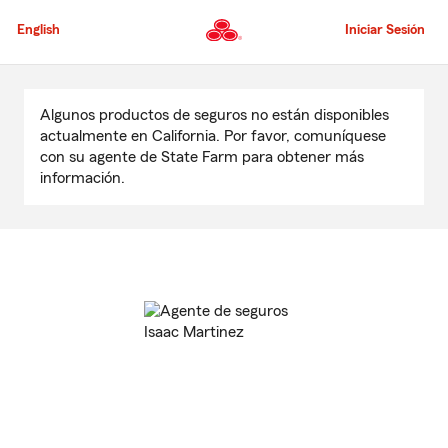
Pasar
al
English
Iniciar Sesión
contenido
principal
Comienzo
del
Algunos productos de seguros no están disponibles
contenido
actualmente en California. Por favor, comuníquese
principal
con su agente de State Farm para obtener más
información.