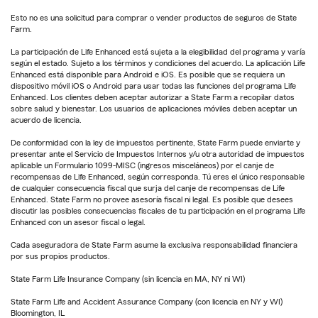
Esto no es una solicitud para comprar o vender productos de seguros de State
Farm.
La participación de Life Enhanced está sujeta a la elegibilidad del programa y varía
según el estado. Sujeto a los términos y condiciones del acuerdo. La aplicación Life
Enhanced está disponible para Android e iOS. Es posible que se requiera un
dispositivo móvil iOS o Android para usar todas las funciones del programa Life
Enhanced. Los clientes deben aceptar autorizar a State Farm a recopilar datos
sobre salud y bienestar. Los usuarios de aplicaciones móviles deben aceptar un
acuerdo de licencia.
De conformidad con la ley de impuestos pertinente, State Farm puede enviarte y
presentar ante el Servicio de Impuestos Internos y/u otra autoridad de impuestos
aplicable un Formulario 1099-MISC (ingresos misceláneos) por el canje de
recompensas de Life Enhanced, según corresponda. Tú eres el único responsable
de cualquier consecuencia fiscal que surja del canje de recompensas de Life
Enhanced. State Farm no provee asesoría fiscal ni legal. Es posible que desees
discutir las posibles consecuencias fiscales de tu participación en el programa Life
Enhanced con un asesor fiscal o legal.
Cada aseguradora de State Farm asume la exclusiva responsabilidad financiera
por sus propios productos.
State Farm Life Insurance Company (sin licencia en MA, NY ni WI)
State Farm Life and Accident Assurance Company (con licencia en NY y WI)
Bloomington, IL