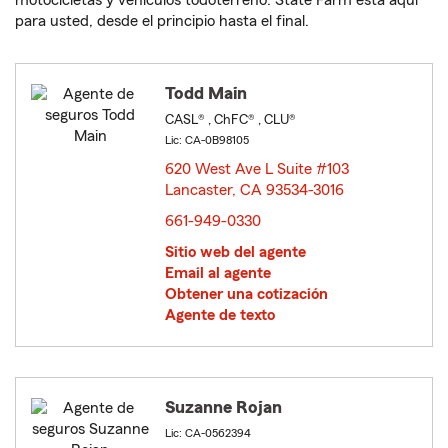
motocicletas y vehículos todoterreno. State Farm está aquí
para usted, desde el principio hasta el final.
Todd Main
CASL® , ChFC® , CLU®
Lic: CA-0B98105
620 West Ave L Suite #103
Lancaster, CA 93534-3016
opens in new window
661-949-0330
Sitio web del agente
Email al agente
Obtener una cotización
Agente de texto
Suzanne Rojan
Lic: CA-0562394