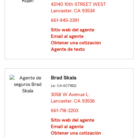
42140 10th STREET WEST
Lancaster, CA 93534
opens in new window
661-945-2391
Sitio web del agente
Email al agente
Obtener una cotización
Agente de texto
Brad Skala
Lic: CA-0C71822
3058 W Avenue L
Lancaster, CA 93536
opens in new window
661-718-2203
Sitio web del agente
Email al agente
Obtener una cotización