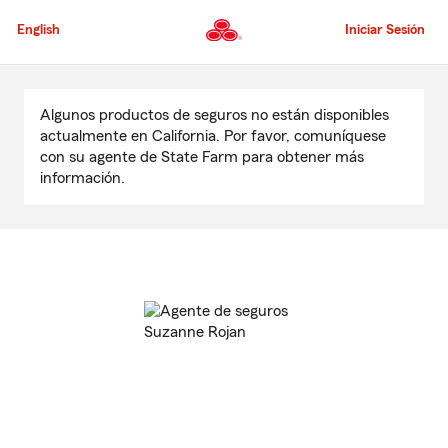
Pasar
al
English
Iniciar Sesión
contenido
principal
Comienzo
del
Algunos productos de seguros no están disponibles
contenido
actualmente en California. Por favor, comuníquese
principal
con su agente de State Farm para obtener más
información.