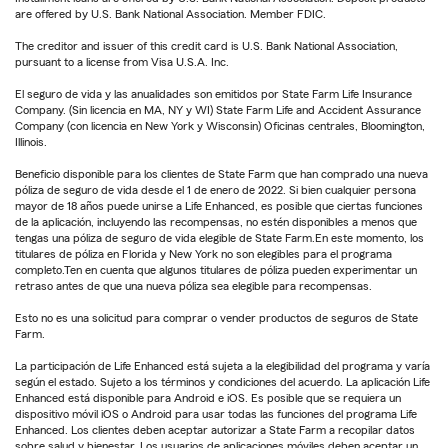
are offered by U.S. Bank National Association. Member FDIC.
The creditor and issuer of this credit card is U.S. Bank National Association,
pursuant to a license from Visa U.S.A. Inc.
El seguro de vida y las anualidades son emitidos por State Farm Life Insurance
Company. (Sin licencia en MA, NY y WI) State Farm Life and Accident Assurance
Company (con licencia en New York y Wisconsin) Oficinas centrales, Bloomington,
Illinois.
Beneficio disponible para los clientes de State Farm que han comprado una nueva
póliza de seguro de vida desde el 1 de enero de 2022. Si bien cualquier persona
mayor de 18 años puede unirse a Life Enhanced, es posible que ciertas funciones
de la aplicación, incluyendo las recompensas, no estén disponibles a menos que
tengas una póliza de seguro de vida elegible de State Farm.En este momento, los
titulares de póliza en Florida y New York no son elegibles para el programa
completo.Ten en cuenta que algunos titulares de póliza pueden experimentar un
retraso antes de que una nueva póliza sea elegible para recompensas.
Esto no es una solicitud para comprar o vender productos de seguros de State
Farm.
La participación de Life Enhanced está sujeta a la elegibilidad del programa y varía
según el estado. Sujeto a los términos y condiciones del acuerdo. La aplicación Life
Enhanced está disponible para Android e iOS. Es posible que se requiera un
dispositivo móvil iOS o Android para usar todas las funciones del programa Life
Enhanced. Los clientes deben aceptar autorizar a State Farm a recopilar datos
sobre salud y bienestar. Los usuarios de aplicaciones móviles deben aceptar un