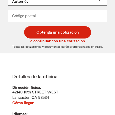
un
nombre
de
producto
del
Código postal
Ingresa
Ingresa
_____
menú
un
un
desplegable
código
código
postal
postal
Obtenga una cotización
de
de
5
5
o continuar con una cotización
dígitos
dígitos
Todas las cotizaciones y documentos serán proporcionados en inglés.
Detalles de la oficina:
Dirección física:
42140 10th STREET WEST
Lancaster
,
CA
93534
Cómo llegar
Idiomas: