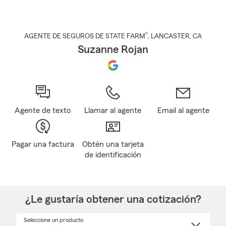
®
AGENTE DE SEGUROS DE STATE FARM
,
LANCASTER
, CA
Suzanne Rojan
Agente de texto
Llamar al agente
Email al agente
Pagar una factura
Obtén una tarjeta
de identificación
¿Le gustaría obtener una cotización?
Seleccione un producto
Seleccione