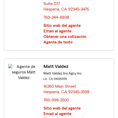
Suite D17
Hesperia, CA 92345-3476
opens in new window
760-244-8808
Sitio web del agente
Email al agente
Obtener una cotización
Agente de texto
Matt Valdez
Matt Valdez Ins Agcy Inc
Lic: CA-0M26559
16360 Main Street
Hesperia, CA 92345-3598
opens in new window
760-998-3500
Sitio web del agente
Email al agente