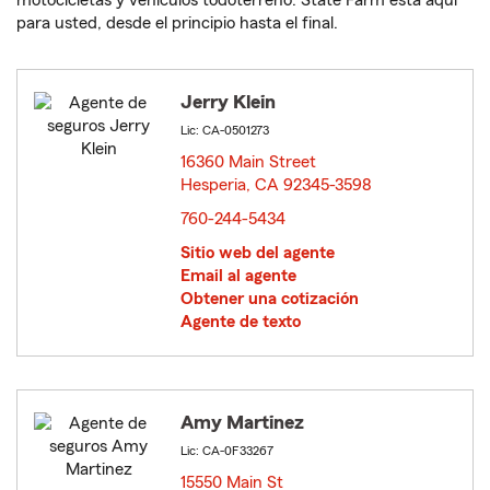
motocicletas y vehículos todoterreno. State Farm está aquí
para usted, desde el principio hasta el final.
Jerry Klein
Lic: CA-0501273
16360 Main Street
Hesperia, CA 92345-3598
opens in new window
760-244-5434
Sitio web del agente
Email al agente
Obtener una cotización
Agente de texto
Amy Martinez
Lic: CA-0F33267
15550 Main St