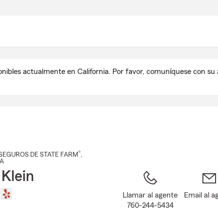
Pasar
al
contenido
principal
onibles actualmente en California. Por favor, comuníquese con s
®
SEGUROS DE STATE FARM
,
CA
 Klein
Llamar al agente
Email al a
760-244-5434