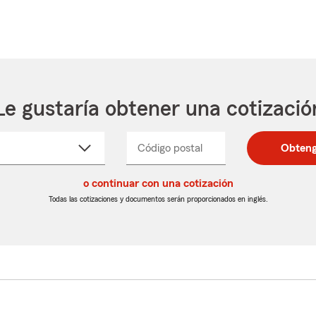
Le gustaría obtener una cotizació
cione
Código postal
Ingresa
Ingresa
Obteng
_____
un
un
re
código
código
cto
o continuar con una cotización
postal
postal
de
de
Todas las cotizaciones y documentos serán proporcionados en inglés.
egable
5
5
dígitos
dígitos