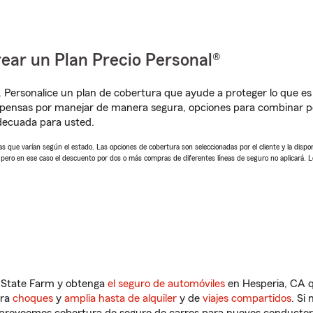
ear un Plan Precio Personal®
. Personalice un plan de cobertura que ayude a proteger lo que es 
pensas por manejar de manera segura, opciones para combinar pó
adecuada para usted.
 que varían según el estado. Las opciones de cobertura son seleccionadas por el cliente y la disponib
, pero en ese caso el descuento por dos o más compras de diferentes líneas de seguro no aplicará. 
n State Farm y obtenga
el seguro de automóviles
en Hesperia, CA q
tra
choques
y
amplia hasta de alquiler
y de
viajes compartidos
. Si