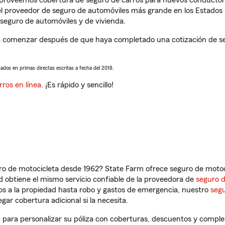
s proveemos cobertura de seguro de carros para nuevos conductores
l proveedor de seguro de automóviles más grande en los Estados
seguro de automóviles y de vivienda.
a comenzar después de que haya completado una cotización de segu
sados en primas directas escritas a fecha del 2018.
rros en línea
. ¡Es rápido y sencillo!
ro de motocicleta desde 1962? State Farm ofrece seguro de motoci
 obtiene el mismo servicio confiable de la proveedora de
seguro 
os a la propiedad hasta robo y gastos de emergencia, nuestro
segu
gar cobertura adicional si la necesita.
, para personalizar su póliza con coberturas, descuentos y compl