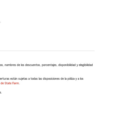
s
s, nombres de los descuentos, porcentajes, disponibilidad y elegibilidad
turas están sujetas a todas las disposiciones de la póliza y a los
 de State Farm
.
s.