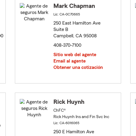
Mark Chapman
Lic: CA-0C70665
250 East Hamilton Ave
Suite B
00
Campbell, CA 95008
408-370-7100
Sitio web del agente
Email al agente
Obtener una cotización
Rick Huynh
ChFC®
Rick Huynh Ins and Fin Svc Inc
Lic: CA-6016065
e
250 E Hamilton Ave