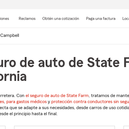
Pasar
al
siones
Reclamos
Obtén una cotización
Paga una factura
Loc
contenido
principal
Campbell
uro de auto de State 
ornia
arretera. Con
el seguro de auto de State Farm
, tratamos de mant
es
,
para gastos médicos
y
protección contra conductores sin seg
cta que se adapte a sus necesidades, desde carros de uso cotidian
de el principio hasta el final.