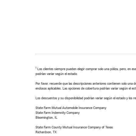
1
Los clientes siempre pueden elegir comprar solo una póliza, pero, en ese
podrían variar según el estado.
Por favor, recuerde que las descripciones anteriores contienen solo una de
endosos aplicables. Las opciones de cobertura podrían variar según el es
Los descuentos y su disponibilidad podrían variar según el estado y los re
State Farm Mutual Automobile Insurance Company
State Farm Indemnity Company
Bloomington, IL
State Farm County Mutual Insurance Company of Texas
Richardson, TX