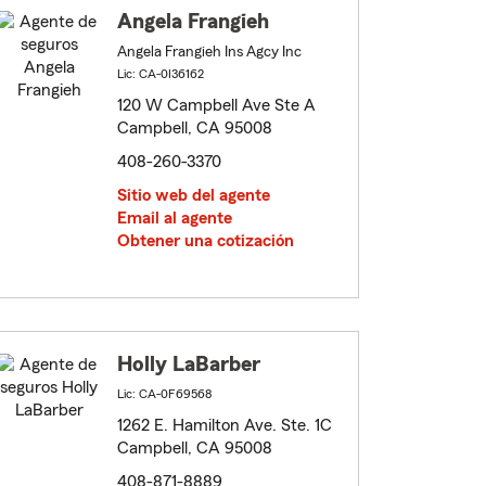
Angela Frangieh
Angela Frangieh Ins Agcy Inc
Lic: CA-0I36162
120 W Campbell Ave Ste A
Campbell, CA 95008
408-260-3370
Sitio web del agente
Email al agente
Obtener una cotización
Holly LaBarber
Lic: CA-0F69568
1262 E. Hamilton Ave. Ste. 1C
Campbell, CA 95008
408-871-8889