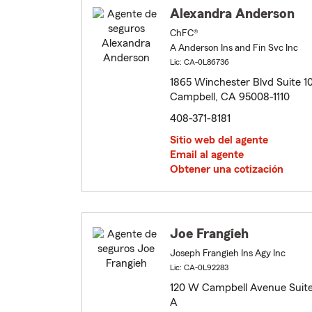
Alexandra Anderson
ChFC®
A Anderson Ins and Fin Svc Inc
Lic: CA-0L86736
1865 Winchester Blvd Suite 1
Campbell, CA 95008-1110
408-371-8181
Sitio web del agente
Email al agente
Obtener una cotización
Joe Frangieh
Joseph Frangieh Ins Agy Inc
Lic: CA-0L92283
120 W Campbell Avenue Suit
A