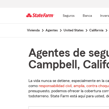
Seguros
Banca
Inver
Comienzo
Vivienda
Agentes
United States
California
del
contenido
principal
Agentes de seg
Campbell, Calif
La vida nunca se detiene, especialmente en la c
como
responsabilidad civil
,
amplia
,
contra choqu
presupuesto, podemos ofrecer la cobertura corre
todoterreno. State Farm está aquí para usted, des