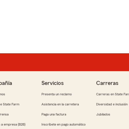
añía
Servicios
Carreras
anos
Presenta un reclamo
Carreras en State Fa
e State Farm
Asistencia en la carretera
Diversidad e inclusión
Prensa
Paga una factura
Jubilados
 a empresa (B2B)
Inscríbete en pago automático