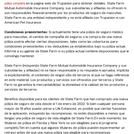
póliza completa
en la página web de Trupanion para obtener detalles. State Farm
Mutual Automobile Insurance Company, sus subsidiarias y afiliadas no ofrecen ni
son responsables financieramente por los productos de seguro de mascotas.
State Farm es una entidad independiente y no está afiliada con Trupanion ni con
American Pet Insurance.
Condiciones preexistentes:
Si actualmente tiene una póliza de seguro médico
para mascotas, el cambio de compañía de seguros o la compra de una nueva
póliza podría afectar ciertas disposiciones, tales como las coberturas para
condiciones preexistentes o los deducibles ya establecidos bajo su póliza actual.
Informe a su agente de State Farm si su póliza actual contiene disposiciones que le
convenga mantener.
State Farm (incluyendo State Farm Mutual Automobile Insurance Company y sus
subsidiarias y afiliadas) no se hace responsable y no respalda ni aprueba, implícita
ni explícitamente, el contenido de ningún sitio de terceros al que se haga referencia
en este material. Los productos y servicios son ofrecidos por terceros y State
Farm no garantiza la mercantabilidad, la idoneidad ni la calidad de los productos y
servicios de terceros.
Beneficio disponible para los clientes de State Farm que han comprado una nueva
póliza de seguro de vida desde el 1 de enero de 2022. Si bien cualquier persona
mayor de 18 años puede unirse a Life Enhanced, es posible que ciertas funciones
de la aplicación, incluyendo las recompensas, no estén disponibles a menos que
tengas una póliza de seguro de vida elegible de State Farm.En este momento, los
titulares de póliza en Florida y New York no son elegibles para el programa
completo.Ten en cuenta que algunos titulares de póliza pueden experimentar un
retraso antes de que una nueva póliza sea elegible para recompensas.