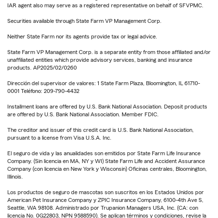
IAR agent also may serve as a registered representative on behalf of SFVPMC.
Securities available through State Farm VP Management Corp.
Neither State Farm nor its agents provide tax or legal advice.
State Farm VP Management Corp. is a separate entity from those affiliated and/or
unaffiliated entities which provide advisory services, banking and insurance
products. AP2025/02/0260
Dirección del supervisor de valores: 1 State Farm Plaza, Bloomington, IL 61710-
0001 Teléfono: 209-790-4432
Installment loans are offered by U.S. Bank National Association. Deposit products
are offered by U.S. Bank National Association. Member FDIC.
The creditor and issuer of this credit card is U.S. Bank National Association,
pursuant to a license from Visa U.S.A. Inc.
El seguro de vida y las anualidades son emitidos por State Farm Life Insurance
Company. (Sin licencia en MA, NY y WI) State Farm Life and Accident Assurance
Company (con licencia en New York y Wisconsin) Oficinas centrales, Bloomington,
Illinois.
Los productos de seguro de mascotas son suscritos en los Estados Unidos por
American Pet Insurance Company y ZPIC Insurance Company, 6100-4th Ave S,
Seattle, WA 98108. Administrado por Trupanion Managers USA, Inc. (CA: con
licencia No. 0G22803, NPN 9588590). Se aplican términos y condiciones, revise la