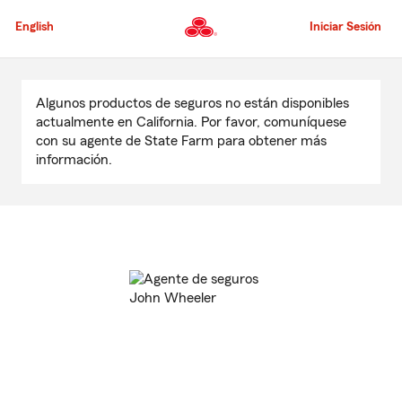
Pasar
al
English
Iniciar Sesión
contenido
principal
Comienzo
del
Algunos productos de seguros no están disponibles
contenido
actualmente en California. Por favor, comuníquese
principal
con su agente de State Farm para obtener más
información.