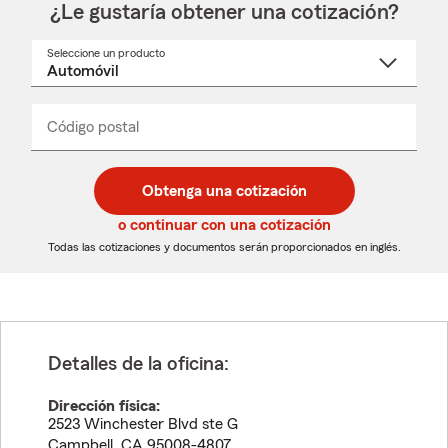
¿Le gustaría obtener una cotización?
Seleccione un producto
Seleccione
un
nombre
de
producto
del
Código postal
Ingresa
Ingresa
_____
menú
un
un
desplegable
código
código
postal
postal
Obtenga una cotización
de
de
5
5
o continuar con una cotización
dígitos
dígitos
Todas las cotizaciones y documentos serán proporcionados en inglés.
Detalles de la oficina:
Dirección física:
2523 Winchester Blvd ste G
Campbell
,
CA
95008-4807