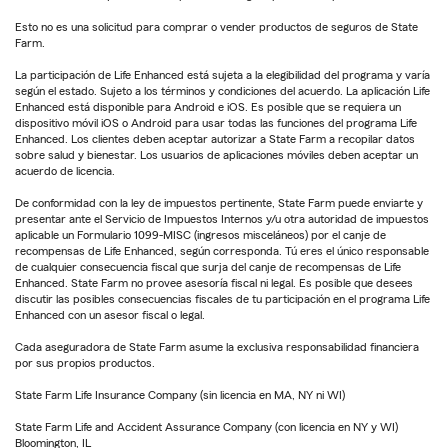
Esto no es una solicitud para comprar o vender productos de seguros de State
Farm.
La participación de Life Enhanced está sujeta a la elegibilidad del programa y varía
según el estado. Sujeto a los términos y condiciones del acuerdo. La aplicación Life
Enhanced está disponible para Android e iOS. Es posible que se requiera un
dispositivo móvil iOS o Android para usar todas las funciones del programa Life
Enhanced. Los clientes deben aceptar autorizar a State Farm a recopilar datos
sobre salud y bienestar. Los usuarios de aplicaciones móviles deben aceptar un
acuerdo de licencia.
De conformidad con la ley de impuestos pertinente, State Farm puede enviarte y
presentar ante el Servicio de Impuestos Internos y/u otra autoridad de impuestos
aplicable un Formulario 1099-MISC (ingresos misceláneos) por el canje de
recompensas de Life Enhanced, según corresponda. Tú eres el único responsable
de cualquier consecuencia fiscal que surja del canje de recompensas de Life
Enhanced. State Farm no provee asesoría fiscal ni legal. Es posible que desees
discutir las posibles consecuencias fiscales de tu participación en el programa Life
Enhanced con un asesor fiscal o legal.
Cada aseguradora de State Farm asume la exclusiva responsabilidad financiera
por sus propios productos.
State Farm Life Insurance Company (sin licencia en MA, NY ni WI)
State Farm Life and Accident Assurance Company (con licencia en NY y WI)
Bloomington, IL