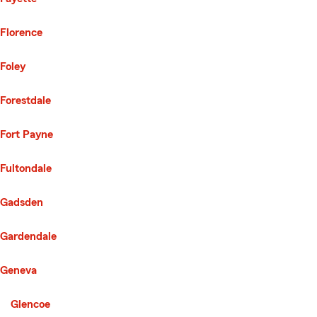
Florence
Foley
Forestdale
Fort Payne
Fultondale
Gadsden
Gardendale
Geneva
Second List with 50 Cities
Glencoe