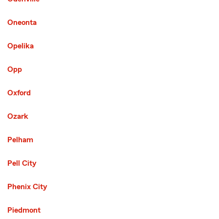
Oneonta
Opelika
Third List with 48 Cities
Opp
Oxford
Ozark
Pelham
Pell City
Phenix City
Piedmont