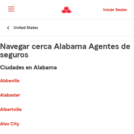
Pasar
al
Iniciar Sesión
contenido
principal
Comienzo
United States
del
contenido
principal
Navegar cerca Alabama Agentes de
seguros
Ciudades en Alabama
e list of cities is broken up into 3 separate lists alphabetically
First List with 50 Cities
Abbeville
Alabaster
Albertville
Alex City