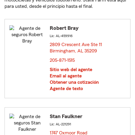
motocicletas y vehículos todoterreno. State Farm está aquí
para usted, desde el principio hasta el final.
Robert Bray
Lic: AL-459916
2809 Crescent Ave Ste 11
Birmingham, AL 35209
opens in new window
205-871-1515
Sitio web del agente
Email al agente
Obtener una cotización
Agente de texto
Stan Faulkner
Lic: AL-221291
1747 Oxmoor Road