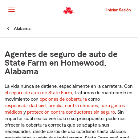
Pasar
al
Iniciar Sesión
contenido
principal
Comienzo
Alabama
del
contenido
principal
Agentes de seguro de auto de
State Farm en Homewood,
Alabama
La vida nunca se detiene, especialmente en la carretera. Con
el seguro de auto de State Farm
, tratamos de mantenerle en
movimiento con
opciones de cobertura
como
responsabilidad civil
,
amplia
,
contra choques
,
para gastos
médicos
y
protección contra conductores sin seguro
. Sin
importar cuál sea su vehículo o su presupuesto, podemos
ofrecer la cobertura correcta que se adapte a sus
necesidades, desde carros de uso cotidiano hasta clásicos,