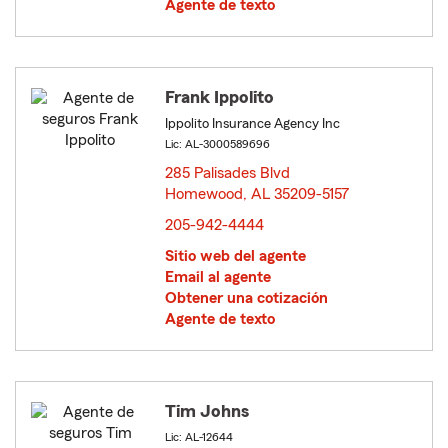
Agente de texto
Frank Ippolito
Ippolito Insurance Agency Inc
Lic: AL-3000589696
285 Palisades Blvd
Homewood, AL 35209-5157
opens in new window
205-942-4444
Sitio web del agente
Email al agente
Obtener una cotización
Agente de texto
Tim Johns
Lic: AL-12644