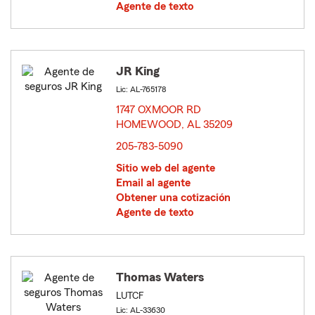
Agente de texto
JR King
Lic: AL-765178
1747 OXMOOR RD
HOMEWOOD, AL 35209
opens in new window
205-783-5090
Sitio web del agente
Email al agente
Obtener una cotización
Agente de texto
Thomas Waters
LUTCF
Lic: AL-33630