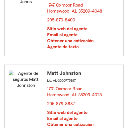
1747 Oxmoor Road
Homewood, AL 35209-4048
opens in new window
205-870-8400
Sitio web del agente
Email al agente
Obtener una cotización
Agente de texto
Matt Johnston
Lic: AL-3000775397
1701 Oxmoor Road
Homewood, AL 35209-4028
opens in new window
205-879-8887
Sitio web del agente
Email al agente
Obtener una cotización