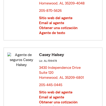
Homewood, AL 35209-4048
opens in new window
205-870-5626
Sitio web del agente
Email al agente
Obtener una cotización
Agente de texto
Casey Halsey
Lic: AL-709478
3430 Independence Drive
Suite 120
Homewood, AL 35209-6801
opens in new window
205-445-0445
Sitio web del agente
Email al agente
Obtener una cotización