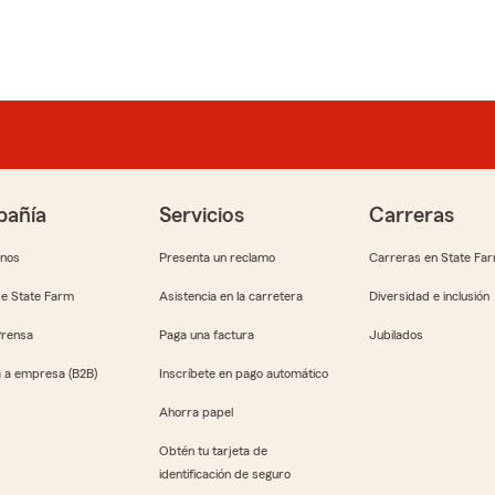
añía
Servicios
Carreras
anos
Presenta un reclamo
Carreras en State Fa
e State Farm
Asistencia en la carretera
Diversidad e inclusión
Prensa
Paga una factura
Jubilados
 a empresa (B2B)
Inscríbete en pago automático
Ahorra papel
Obtén tu tarjeta de
identificación de seguro