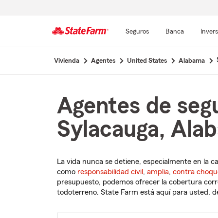
Seguros
Banca
Inver
Comienzo
Vivienda
Agentes
United States
Alabama
del
contenido
principal
Agentes de seg
Sylacauga, Ala
La vida nunca se detiene, especialmente en la c
como
responsabilidad civil
,
amplia
,
contra choqu
presupuesto, podemos ofrecer la cobertura corre
todoterreno. State Farm está aquí para usted, des