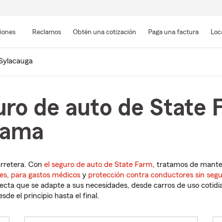
Pasar
al
siones
Reclamos
Obtén una cotización
Paga una factura
Loc
contenido
principal
Sylacauga
uro de auto de State 
bama
arretera. Con
el seguro de auto de State Farm
, tratamos de mant
es
,
para gastos médicos
y
protección contra conductores sin seg
cta que se adapte a sus necesidades, desde carros de uso cotidian
de el principio hasta el final.