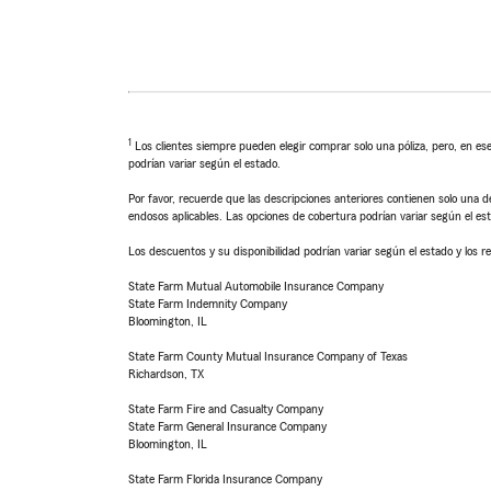
1
Los clientes siempre pueden elegir comprar solo una póliza, pero, en ese
podrían variar según el estado.
Por favor, recuerde que las descripciones anteriores contienen solo una de
endosos aplicables. Las opciones de cobertura podrían variar según el es
Los descuentos y su disponibilidad podrían variar según el estado y los re
State Farm Mutual Automobile Insurance Company
State Farm Indemnity Company
Bloomington, IL
State Farm County Mutual Insurance Company of Texas
Richardson, TX
State Farm Fire and Casualty Company
State Farm General Insurance Company
Bloomington, IL
State Farm Florida Insurance Company