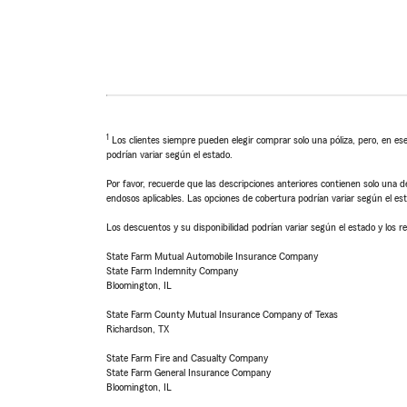
1
Los clientes siempre pueden elegir comprar solo una póliza, pero, en ese
podrían variar según el estado.
Por favor, recuerde que las descripciones anteriores contienen solo una de
endosos aplicables. Las opciones de cobertura podrían variar según el es
Los descuentos y su disponibilidad podrían variar según el estado y los re
State Farm Mutual Automobile Insurance Company
State Farm Indemnity Company
Bloomington, IL
State Farm County Mutual Insurance Company of Texas
Richardson, TX
State Farm Fire and Casualty Company
State Farm General Insurance Company
Bloomington, IL