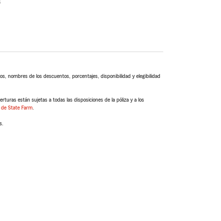
s
s, nombres de los descuentos, porcentajes, disponibilidad y elegibilidad
turas están sujetas a todas las disposiciones de la póliza y a los
 de State Farm
.
s.