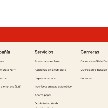
añía
Servicios
Carreras
anos
Presenta un reclamo
Carreras en State Fa
e State Farm
Asistencia en la carretera
Diversidad e inclusión
Prensa
Paga una factura
Jubilados
 a empresa (B2B)
Inscríbete en pago automático
Ahorra papel
Obtén tu tarjeta de