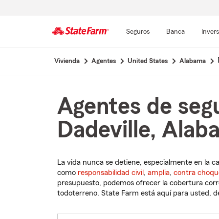
Seguros
Banca
Inver
Comienzo
Vivienda
Agentes
United States
Alabama
del
contenido
principal
Agentes de seg
Dadeville, Ala
La vida nunca se detiene, especialmente en la c
como
responsabilidad civil
,
amplia
,
contra choqu
presupuesto, podemos ofrecer la cobertura corre
todoterreno. State Farm está aquí para usted, des