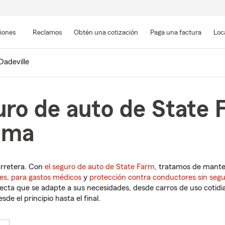
Pasar
al
siones
Reclamos
Obtén una cotización
Paga una factura
Loc
contenido
principal
Dadeville
uro de auto de State 
bama
arretera. Con
el seguro de auto de State Farm
, tratamos de mant
es
,
para gastos médicos
y
protección contra conductores sin seg
cta que se adapte a sus necesidades, desde carros de uso cotidian
de el principio hasta el final.