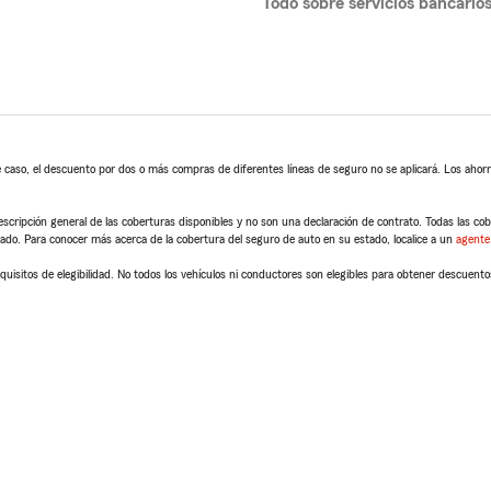
Todo sobre servicios bancario
 caso, el descuento por dos o más compras de diferentes líneas de seguro no se aplicará. Los ahorro
scripción general de las coberturas disponibles y no son una declaración de contrato. Todas las cober
tado. Para conocer más acerca de la cobertura del seguro de auto en su estado, localice a un
agente
quisitos de elegibilidad. No todos los vehículos ni conductores son elegibles para obtener descuento