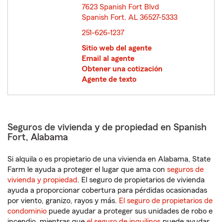
7623 Spanish Fort Blvd
Spanish Fort, AL 36527-5333
opens in new window
251-626-1237
Sitio web del agente
Email al agente
Obtener una cotización
Agente de texto
Seguros de vivienda y de propiedad en Spanish
Fort, Alabama
Si alquila o es propietario de una vivienda en Alabama, State
Farm le ayuda a proteger el lugar que ama con
seguros de
vivienda y propiedad
. El seguro de propietarios de vivienda
ayuda a proporcionar cobertura para pérdidas ocasionadas
por viento, granizo, rayos y más.
El seguro de propietarios de
condominio
puede ayudar a proteger sus unidades de robo e
incendio, mientras que
el seguro de inquilinos
puede ayudar