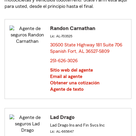
motocicletas y vehículos todoterreno. State Farm está aquí
para usted, desde el principio hasta el final.
Randon Carnathan
Lic: AL-703525
30500 State Highway 181 Suite 706
Spanish Fort, AL 36527-5809
opens in new window
251-626-3026
Sitio web del agente
Email al agente
Obtener una cotización
Agente de texto
Lad Drago
Lad Drago Ins and Fin Svcs Inc
Lic: AL-665647