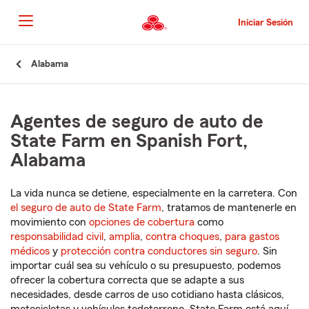
Pasar
al
Iniciar Sesión
contenido
principal
Comienzo
Alabama
del
contenido
principal
Agentes de seguro de auto de
State Farm en Spanish Fort,
Alabama
La vida nunca se detiene, especialmente en la carretera. Con
el seguro de auto de State Farm
, tratamos de mantenerle en
movimiento con
opciones de cobertura
como
responsabilidad civil
,
amplia
,
contra choques
,
para gastos
médicos
y
protección contra conductores sin seguro
. Sin
importar cuál sea su vehículo o su presupuesto, podemos
ofrecer la cobertura correcta que se adapte a sus
necesidades, desde carros de uso cotidiano hasta clásicos,