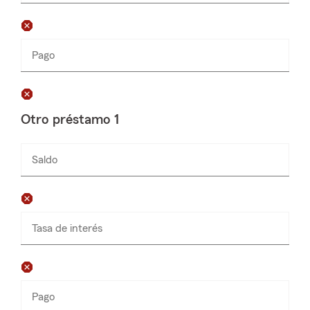
Pago
Ingresa
números
solamente
Otro préstamo 1
Saldo
Ingresa
números
solamente
Tasa de interés
Pago
Ingresa
números