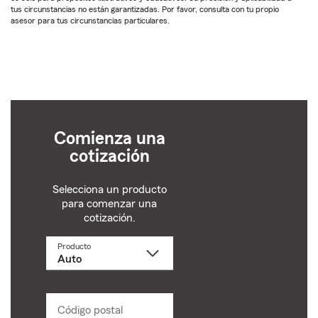
tus circunstancias no están garantizadas. Por favor, consulta con tu propio
asesor para tus circunstancias particulares.
Comienza una
cotización
Selecciona un producto
para comenzar una
cotización.
Producto
Selecciona
un
producto
name
from
dropdown
Código postal
Ingresa