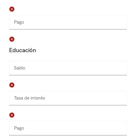
Pago
Ingresa
Ingresa
$
números
números
solamente
solamente
Educación
Saldo
Ingresa
números
solamente
Tasa de interés
Pago
Ingresa
números