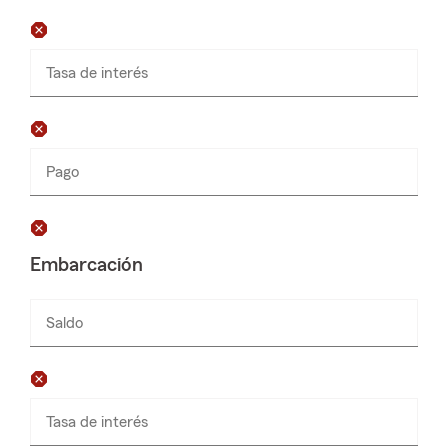
solamente
Tasa de interés
Pago
Ingresa
Ingresa
$
números
números
solamente
solamente
Embarcación
Saldo
Ingresa
números
solamente
Tasa de interés