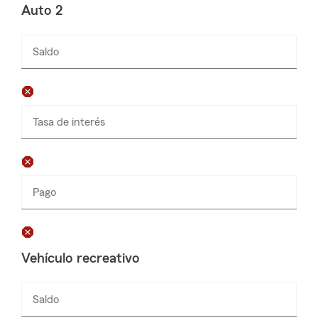
Auto 2
Saldo
Ingresa
números
solamente
Tasa de interés
Pago
Ingresa
números
solamente
Vehículo recreativo
Saldo
Ingresa
números