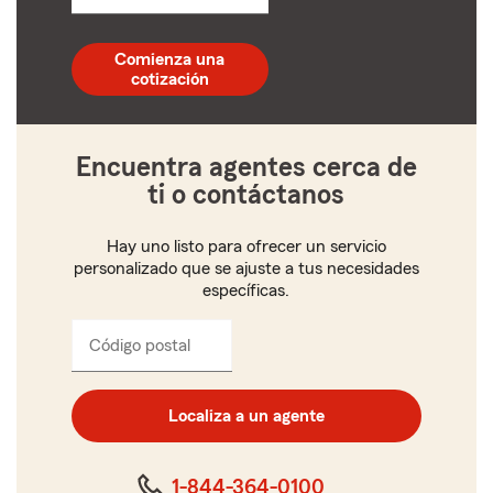
un
código
postal
Comienza una
de
cotización
5
dígitos
Encuentra agentes cerca de
ti o contáctanos
Hay uno listo para ofrecer un servicio
personalizado que se ajuste a tus necesidades
específicas.
Código postal
Ingresa
el
código
postal
Localiza a un agente
de
cinco
dígitos
1-844-364-0100