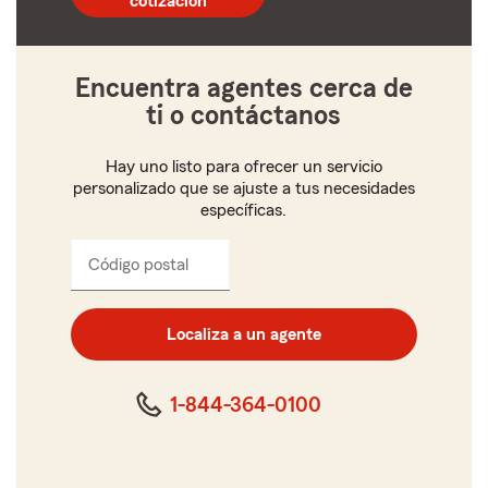
cotización
5
dígitos
Encuentra agentes cerca de
ti o contáctanos
Hay uno listo para ofrecer un servicio
personalizado que se ajuste a tus necesidades
específicas.
Código postal
Ingresa
el
código
postal
Localiza a un agente
de
cinco
dígitos
1-844-364-0100