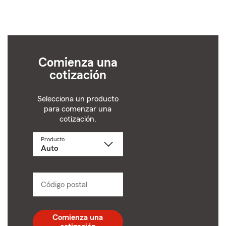
Comienza una
cotización
Selecciona un producto
para comenzar una
cotización.
Producto
Selecciona
un
producto
name
from
dropdown
Código postal
Ingresa
un
código
postal
Comienza una
de