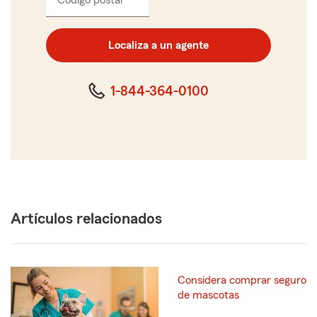
el
código
postal
Localiza a un agente
de
cinco
dígitos
1-844-364-0100
Artículos relacionados
Considera comprar seguro
de mascotas