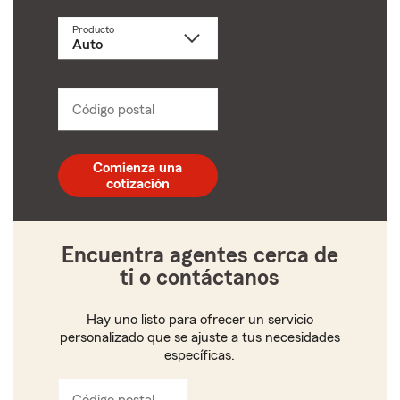
Producto
Selecciona
un
producto
name
from
dropdown
Código postal
Ingresa
un
código
postal
Comienza una
de
cotización
5
dígitos
Encuentra agentes cerca de
ti o contáctanos
Hay uno listo para ofrecer un servicio
personalizado que se ajuste a tus necesidades
específicas.
Código postal
Ingresa