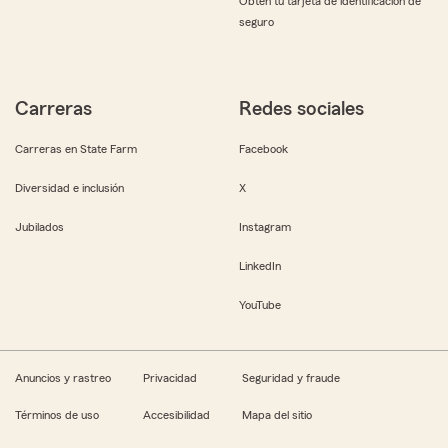
Obtén tu tarjeta de identificación de
seguro
Carreras
Redes sociales
Carreras en State Farm
Facebook
Diversidad e inclusión
X
Jubilados
Instagram
LinkedIn
YouTube
Anuncios y rastreo
Privacidad
Seguridad y fraude
Términos de uso
Accesibilidad
Mapa del sitio