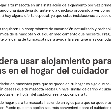
dejar a tu mascota en una instalación de alojamiento por vez prime
sando una guardería durante el día o incluso probando a ver cómo
si hay alguna oferta especial, ya que estas instalaciones a veces
s requieren un comprobante de vacunación actualizado y probab
comida de la mascota y cualquier medicamento que necesite. Pregu
ete o la cama de tu mascota para ayudarla a sentirse más cómoda
dera usar alojamiento par
 en el hogar del cuidador
idador de mascotas para que se quede en tu hogar es algo que se 
n deseas que tu mascota reciba un nivel similar de cariño y cuidad
cotas en el hogar del cuidador sea la opción para ti.
o hogar para tu mascota haciendo arreglos para que se quede t
or. Puede que esta opción sea más conveniente para el cuidador 