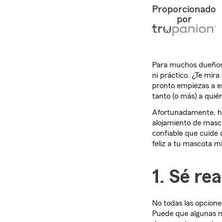
Proporcionado
por
Para muchos dueños d
ni práctico. ¿Te mir
pronto empiezas a e
tanto (o más) a quié
Afortunadamente, ha
alojamiento de masco
confiable que cuide 
feliz a tu mascota m
1. Sé re
No todas las opcion
Puede que algunas m