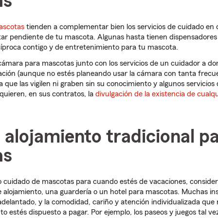
as
ascotas
tienden a complementar bien los servicios de cuidado en 
star pendiente de tu mascota. Algunas hasta tienen dispensadores
íproca contigo y de entretenimiento para tu mascota.
cámara para mascotas junto con los servicios de un cuidador a dom
lación (aunque no estés planeando usar la cámara con tanta frec
a que las vigilen ni graben sin su conocimiento y algunos servicios
uieren, en sus contratos, la
divulgación de la existencia de cual
 alojamiento tradicional p
as
uo cuidado de mascotas para cuando estés de vacaciones, consider
e alojamiento, una guardería o un hotel para mascotas. Muchas in
 adelantado, y la comodidad, cariño y atención individualizada que
 estés dispuesto a pagar. Por ejemplo, los paseos y juegos tal ve