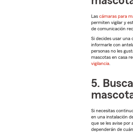
mascot
Las
cámaras para m
permiten vigilar y e
de comunicación rec
Si decides usar una 
informarle con ante
personas no les gust
mascotas en casa req
vigilancia
.
5. Busca
mascot
Si necesitas contin
en una instalación d
que se les avise por
dependerán de cuánto