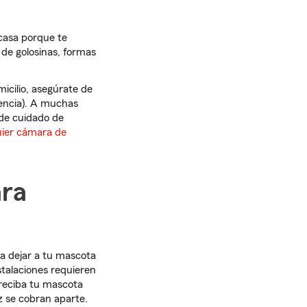
casa porque te
 de golosinas, formas
icilio, asegúrate de
uencia). A muchas
 de cuidado de
quier cámara de
ara
a dejar a tu mascota
stalaciones requieren
 reciba tu mascota
z se cobran aparte.