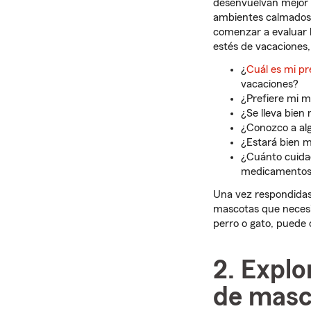
desenvuelvan mejor 
ambientes calmados y
comenzar a evaluar 
estés de vacaciones,
¿
Cuál es mi p
vacaciones?
¿Prefiere mi 
¿Se lleva bien
¿Conozco a al
¿Estará bien mi
¿Cuánto cuida
medicamentos, 
Una vez respondidas 
mascotas que necesit
perro o gato, puede 
2. Explo
de masc