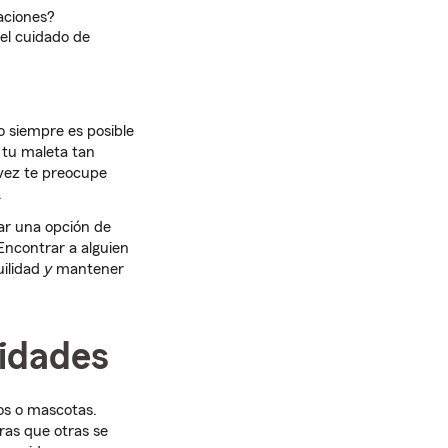
aciones?
el cuidado de
o siempre es posible
n tu maleta tan
l vez te preocupe
.
ar una opción de
Encontrar a alguien
uilidad
y
mantener
sidades
os o mascotas.
ras que otras se