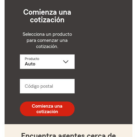
Comienza una
cotización
Selecciona un producto
para comenzar una
cotización.
Producto
Selecciona
un
producto
name
from
dropdown
Código postal
Ingresa
un
código
postal
Comienza una
de
cotización
5
dígitos
Encuentra agentes cerca de