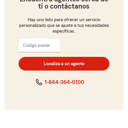
ti o contáctanos
Hay uno listo para ofrecer un servicio
personalizado que se ajuste a tus necesidades
específicas.
Código postal
Ingresa
el
código
postal
Localiza a un agente
de
cinco
dígitos
1-844-364-0100