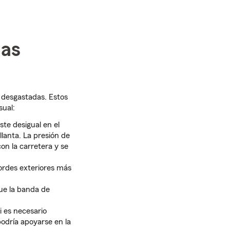
las
s desgastadas. Estos
sual:
te desigual en el
lanta. La presión de
con la carretera y se
bordes exteriores más
que la banda de
si es necesario
odría apoyarse en la