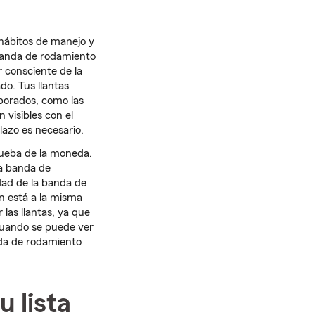
 hábitos de manejo y
 banda de rodamiento
r consciente de la
do. Tus llantas
porados, como las
 visibles con el
azo es necesario.
ueba de la moneda.
a banda de
idad de la banda de
n está a la misma
as llantas, ya que
 Cuando se puede ver
nda de rodamiento
u lista