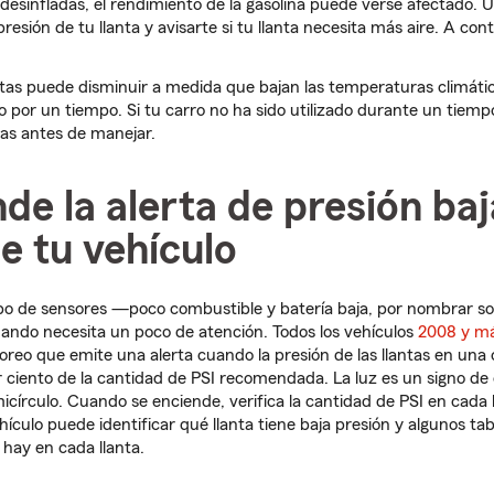
n desinfladas, el rendimiento de la gasolina puede verse afectad
resión de tu llanta y avisarte si tu llanta necesita más aire. A con
antas puede disminuir a medida que bajan las temperaturas climáti
o por un tiempo. Si tu carro no ha sido utilizado durante un tiemp
ntas antes de manejar.
nde la alerta de presión baj
de tu vehículo
tipo de sensores —poco combustible y batería baja, por nombrar s
ando necesita un poco de atención. Todos los vehículos
2008 y má
reo que emite una alerta cuando la presión de las llantas en una 
r ciento de la cantidad de PSI recomendada. La luz es un signo d
írculo. Cuando se enciende, verifica la cantidad de PSI en cada lla
culo puede identificar qué llanta tiene baja presión y algunos ta
hay en cada llanta.