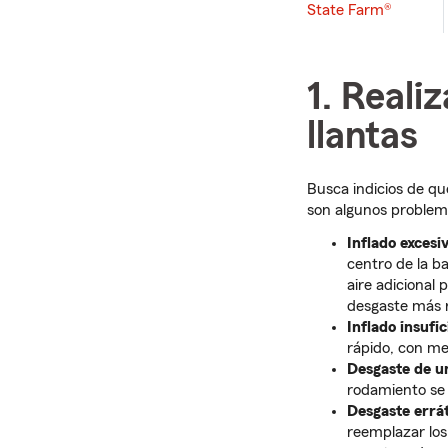
State Farm®
1. Reali
llantas
Busca indicios de qu
son algunos problem
Inflado excesi
centro de la b
aire adicional 
desgaste más r
Inflado insufi
rápido, con me
Desgaste de u
rodamiento se 
Desgaste errá
reemplazar los