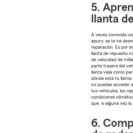
5. Apre
llanta d
A veces conocida com
apuro: se te ha desin
reparación. Es por e
llanta de repuesto n
de velocidad de mill
parte trasera del veh
llanta vieja como par
dónde está tu llanta
no puedas acceder a 
tus vehículos, los r
condiciones climátic
que, si alguna vez l
6. Comp