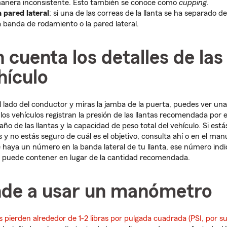
manera inconsistente. Esto también se conoce como
cupping
.
a pared lateral
: si una de las correas de la llanta se ha separado de
a banda de rodamiento o la pared lateral.
n cuenta los detalles de las
hículo
l lado del conductor y miras la jamba de la puerta, puedes ver una
os vehículos registran la presión de las llantas recomendada por el
ño de las llantas y la capacidad de peso total del vehículo. Si es
s y no estás seguro de cuál es el objetivo, consulta ahí o en el manu
 haya un número en la banda lateral de tu llanta, ese número indic
a puede contener en lugar de la cantidad recomendada.
nde a usar un manómetro
as pierden alrededor de 1-2 libras por pulgada cuadrada (PSI, por sus