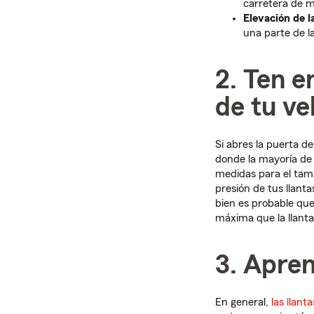
carretera de 
Elevación de l
una parte de l
2. Ten e
de tu ve
Si abres la puerta de
donde la mayoría de l
medidas para el tama
presión de tus llanta
bien es probable que
máxima que la llant
3. Apre
En general,
las llant