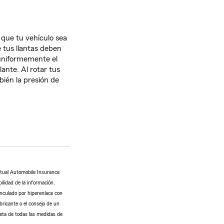
que tu vehículo sea
 tus llantas deben
 uniformemente el
lante. Al rotar tus
bién la presión de
utual Automobile Insurance
ilidad de la información.
inculado por hiperenlace con
bricante o el consejo de un
leta de todas las medidas de