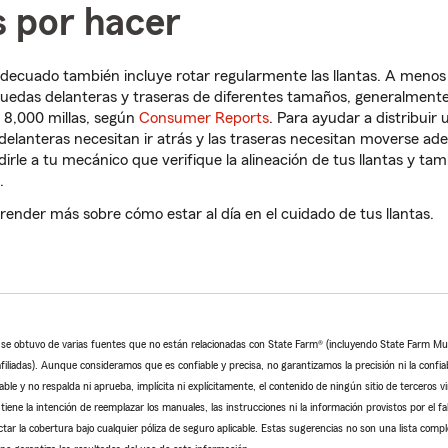
s por hacer
ecuado también incluye rotar regularmente las llantas. A menos 
ruedas delanteras y traseras de diferentes tamaños, generalmente
 8,000 millas, según
Consumer Reports
. Para ayudar a distribuir
 delanteras necesitan ir atrás y las traseras necesitan moverse ade
dirle a tu mecánico que verifique la alineación de tus llantas y tam
.
prender más sobre cómo estar al día en el cuidado de tus llantas.
o se obtuvo de varias fuentes que no están relacionadas con State Farm® (incluyendo State Farm M
iliadas). Aunque consideramos que es confiable y precisa, no garantizamos la precisión ni la confiab
le y no respalda ni aprueba, implícita ni explícitamente, el contenido de ningún sitio de terceros v
tiene la intención de reemplazar los manuales, las instrucciones ni la información provistos por el fa
ctar la cobertura bajo cualquier póliza de seguro aplicable. Estas sugerencias no son una lista comp