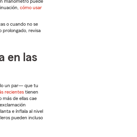
o. Un manómetro puede
tinuación,
cómo usar
cas o cuando no se
o prolongado, revisa
a en las
olo un par— que tu
s recientes
tienen
o más de ellas cae
e exclamación
nta e ínflala al nivel
bleros pueden incluso