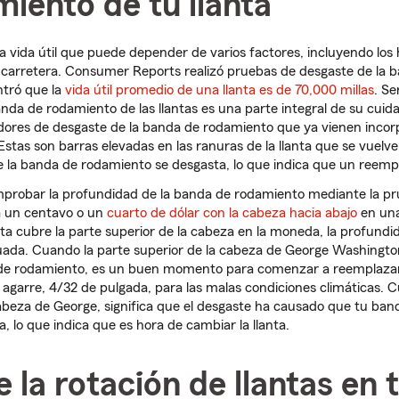
iento de tu llanta
na vida útil que puede depender de varios factores, incluyendo los
a carretera. Consumer Reports realizó pruebas de desgaste de la
ntró que la
vida útil promedio de una llanta es de 70,000 millas
. Se
nda de rodamiento de las llantas es una parte integral de su cuida
dores de desgaste de la banda de rodamiento que ya vienen incor
stas son barras elevadas en las ranuras de la llanta que se vuelven
 la banda de rodamiento se desgasta, lo que indica que un reempl
robar la profundidad de la banda de rodamiento mediante la pr
a un centavo o un
cuarto de dólar con la cabeza hacia abajo
en un
anta cubre la parte superior de la cabeza en la moneda, la profund
ada. Cuando la parte superior de la cabeza de George Washingto
 de rodamiento, es un buen momento para comenzar a reemplazar l
e agarre, 4/32 de pulgada, para las malas condiciones climáticas.
cabeza de George, significa que el desgaste ha causado que tu ba
, lo que indica que es hora de cambiar la llanta.
e la rotación de llantas en t