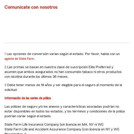
Comunícate con nosotros
Regresa
1
Las opciones de conversión varían según el estado. Por favor, habla con un
a
agente de State Farm
.
la
Regresar
2
Las primas se basan en nuestra clase de suscripción Elite Preferred y
referencia
a
asumen que ambos asegurados no han consumido tabaco ni otros productos
la
con nicotina durante los últimos 36 meses.
referencia
Regresar
3
Debe tener menos de 18 años y ser elegible para el seguro al momento de la
a
solicitud.
la
Información de las series de póliza
referencia
Las pólizas de seguro y/o los anexos y características asociadas podrían no
estar disponibles en todos los estados, y los términos y condiciones de la póliza
podrían variar según el estado.
State Farm Life Insurance Company (sin licencia en MA, NY ni WI)
State Farm Life and Accident Assurance Company (con licencia en NY y WI)