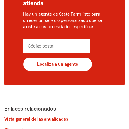
atienda
Hay un agente de State Farm listo para
ofrecer un servicio personalizado que se
ajuste a sus necesidades específicas.
Código postal
Ingrese
el
código
postal
Localiza a un agente
de
5
dígitos
Enlaces relacionados
Vista general de las anualidades