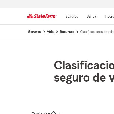
Seguros
Banca
Inver
Comienzo
Seguros
Vida
Recursos
Clasificaciones de sol
del
contenido
principal
Clasificaci
seguro de 