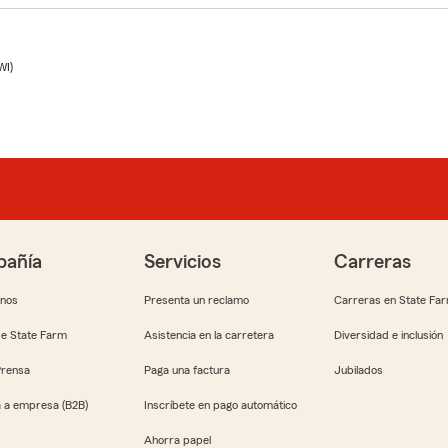
WI)
añía
Servicios
Carreras
anos
Presenta un reclamo
Carreras en State Fa
e State Farm
Asistencia en la carretera
Diversidad e inclusión
Prensa
Paga una factura
Jubilados
 a empresa (B2B)
Inscríbete en pago automático
Ahorra papel