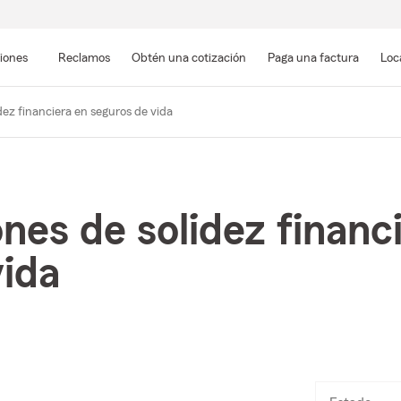
Pasar
al
siones
Reclamos
Obtén una cotización
Paga una factura
Loc
contenido
principal
idez financiera en seguros de vida
ones de solidez financ
vida