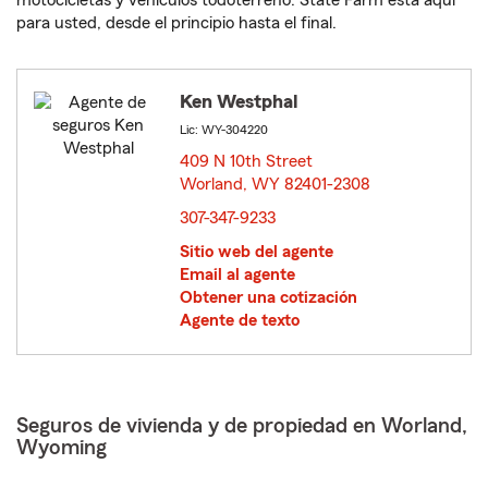
motocicletas y vehículos todoterreno. State Farm está aquí
para usted, desde el principio hasta el final.
Ken Westphal
Lic: WY-304220
409 N 10th Street
Worland, WY 82401-2308
opens in new window
307-347-9233
Sitio web del agente
Email al agente
Obtener una cotización
Agente de texto
Seguros de vivienda y de propiedad en Worland,
Wyoming