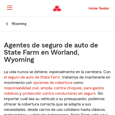
Pasar
al
Iniciar Sesión
contenido
principal
Comienzo
Wyoming
del
contenido
principal
Agentes de seguro de auto de
State Farm en Worland,
Wyoming
La vida nunca se detiene, especialmente en la carretera. Con
el seguro de auto de State Farm
, tratamos de mantenerle en
movimiento con
opciones de cobertura
como
responsabilidad civil
,
amplia
,
contra choques
,
para gastos
médicos
y
protección contra conductores sin seguro
. Sin
importar cuál sea su vehículo o su presupuesto, podemos
ofrecer la cobertura correcta que se adapte a sus
necesidades, desde carros de uso cotidiano hasta clásicos,