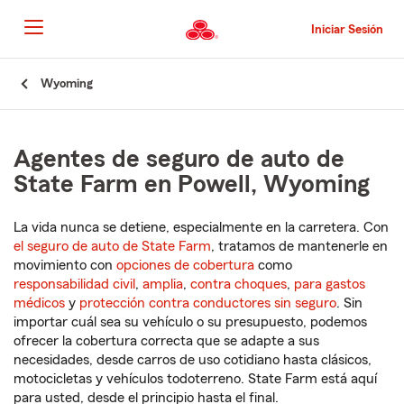
Pasar
al
Iniciar Sesión
contenido
principal
Comienzo
Wyoming
del
contenido
principal
Agentes de seguro de auto de
State Farm en Powell, Wyoming
La vida nunca se detiene, especialmente en la carretera. Con
el seguro de auto de State Farm
, tratamos de mantenerle en
movimiento con
opciones de cobertura
como
responsabilidad civil
,
amplia
,
contra choques
,
para gastos
médicos
y
protección contra conductores sin seguro
. Sin
importar cuál sea su vehículo o su presupuesto, podemos
ofrecer la cobertura correcta que se adapte a sus
necesidades, desde carros de uso cotidiano hasta clásicos,
motocicletas y vehículos todoterreno. State Farm está aquí
para usted, desde el principio hasta el final.