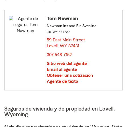
Tom Newman
Newman Ins and Fin Svcs Inc
Lic: WY-454729
59 East Main Street
Lovell, WY 82431
opens in new window
307-548-7152
Sitio web del agente
Email al agente
Obtener una cotización
Agente de texto
Seguros de vivienda y de propiedad en Lovell,
Wyoming