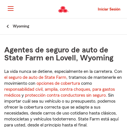
Pasar
al
Iniciar Sesión
contenido
principal
Comienzo
Wyoming
del
contenido
principal
Agentes de seguro de auto de
State Farm en Lovell, Wyoming
La vida nunca se detiene, especialmente en la carretera. Con
el seguro de auto de State Farm
, tratamos de mantenerle en
movimiento con
opciones de cobertura
como
responsabilidad civil
,
amplia
,
contra choques
,
para gastos
médicos
y
protección contra conductores sin seguro
. Sin
importar cuál sea su vehículo o su presupuesto, podemos
ofrecer la cobertura correcta que se adapte a sus
necesidades, desde carros de uso cotidiano hasta clásicos,
motocicletas y vehículos todoterreno. State Farm está aquí
para usted, desde el principio hasta el final.