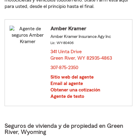
motocicletas y vehículos todoterreno. State Farm está aquí
para usted, desde el principio hasta el final.
Amber Kramer
Amber Kramer Insurance Agy Inc
Lic: WY-80406
341 Uinta Drive
Green River, WY 82935-4863
opens in new window
307-875-2350
Sitio web del agente
Email al agente
Obtener una cotización
Agente de texto
Seguros de vivienda y de propiedad en Green
River, Wyoming