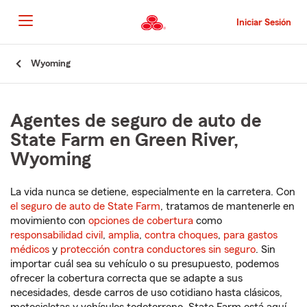
Pasar
al
Iniciar Sesión
contenido
principal
Comienzo
Wyoming
del
contenido
principal
Agentes de seguro de auto de
State Farm en Green River,
Wyoming
La vida nunca se detiene, especialmente en la carretera. Con
el seguro de auto de State Farm
, tratamos de mantenerle en
movimiento con
opciones de cobertura
como
responsabilidad civil
,
amplia
,
contra choques
,
para gastos
médicos
y
protección contra conductores sin seguro
. Sin
importar cuál sea su vehículo o su presupuesto, podemos
ofrecer la cobertura correcta que se adapte a sus
necesidades, desde carros de uso cotidiano hasta clásicos,