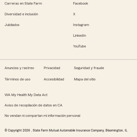
Carreras en State Farm
Facebook
Diversidad e inclusión
X
Jubilados
Instagram
LinkedIn
YouTube
Anuncios y rastreo
Privacidad
Seguridad y fraude
Términos de uso
Accesibilidad
Mapa del sitio
WA My Health My Data Act
Aviso de recopilación de datos en CA
No vendan ni compartan mi información personal
© Copyright
2026
, State Farm Mutual Automobile Insurance Company, Bloomington, IL