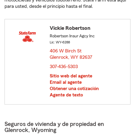
motocicletas y vehículos todoterreno. State Farm está aquí
para usted, desde el principio hasta el final.
Vickie Robertson
Robertson Insur Agcy Inc
Lic: WY-6288
406 W Birch St
Glenrock, WY 82637
opens in new window
307-436-5303
Sitio web del agente
Email al agente
Obtener una cotización
Agente de texto
Seguros de vivienda y de propiedad en
Glenrock, Wyoming