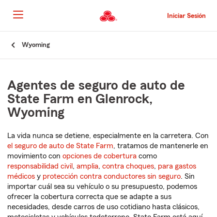
Pasar
al
Iniciar Sesión
contenido
principal
Comienzo
Wyoming
del
contenido
principal
Agentes de seguro de auto de
State Farm en Glenrock,
Wyoming
La vida nunca se detiene, especialmente en la carretera. Con
el seguro de auto de State Farm
, tratamos de mantenerle en
movimiento con
opciones de cobertura
como
responsabilidad civil
,
amplia
,
contra choques
,
para gastos
médicos
y
protección contra conductores sin seguro
. Sin
importar cuál sea su vehículo o su presupuesto, podemos
ofrecer la cobertura correcta que se adapte a sus
necesidades, desde carros de uso cotidiano hasta clásicos,