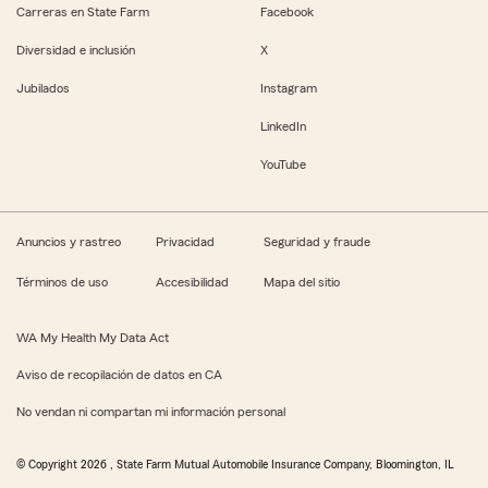
Carreras en State Farm
Facebook
Diversidad e inclusión
X
Jubilados
Instagram
LinkedIn
YouTube
Anuncios y rastreo
Privacidad
Seguridad y fraude
Términos de uso
Accesibilidad
Mapa del sitio
WA My Health My Data Act
Aviso de recopilación de datos en CA
No vendan ni compartan mi información personal
© Copyright
2026
, State Farm Mutual Automobile Insurance Company, Bloomington, IL