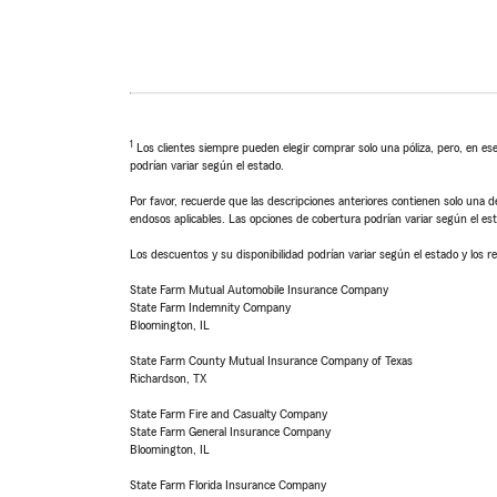
1
Los clientes siempre pueden elegir comprar solo una póliza, pero, en ese
podrían variar según el estado.
Por favor, recuerde que las descripciones anteriores contienen solo una de
endosos aplicables. Las opciones de cobertura podrían variar según el es
Los descuentos y su disponibilidad podrían variar según el estado y los re
State Farm Mutual Automobile Insurance Company
State Farm Indemnity Company
Bloomington, IL
State Farm County Mutual Insurance Company of Texas
Richardson, TX
State Farm Fire and Casualty Company
State Farm General Insurance Company
Bloomington, IL
State Farm Florida Insurance Company