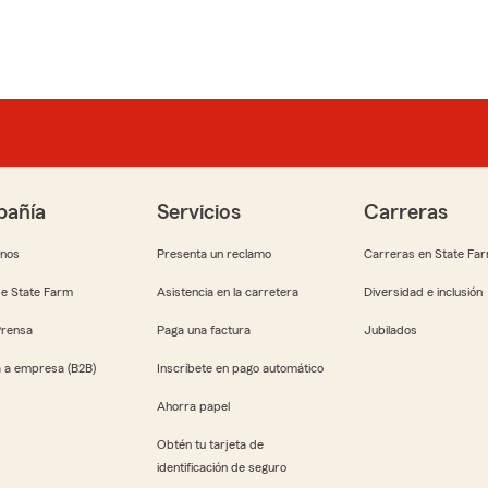
añía
Servicios
Carreras
anos
Presenta un reclamo
Carreras en State Fa
e State Farm
Asistencia en la carretera
Diversidad e inclusión
Prensa
Paga una factura
Jubilados
 a empresa (B2B)
Inscríbete en pago automático
Ahorra papel
Obtén tu tarjeta de
identificación de seguro