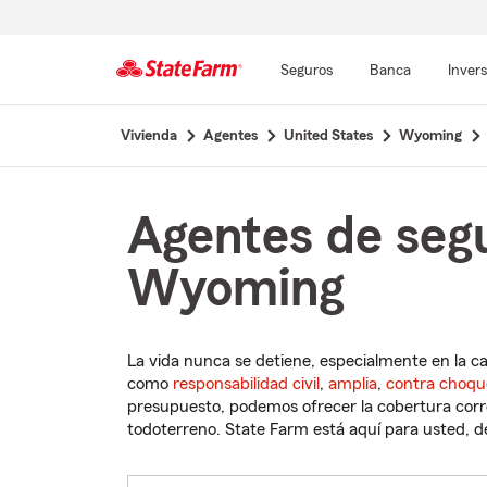
Seguros
Banca
Inver
Comienzo
Vivienda
Agentes
United States
Wyoming
del
contenido
principal
Agentes de segu
Wyoming
La vida nunca se detiene, especialmente en la c
como
responsabilidad civil
,
amplia
,
contra choqu
presupuesto, podemos ofrecer la cobertura corre
todoterreno. State Farm está aquí para usted, des