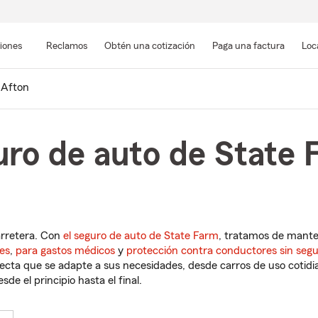
Pasar
al
siones
Reclamos
Obtén una cotización
Paga una factura
Loc
contenido
principal
Afton
ro de auto de State 
arretera. Con
el seguro de auto de State Farm
, tratamos de mant
es
,
para gastos médicos
y
protección contra conductores sin seg
cta que se adapte a sus necesidades, desde carros de uso cotidian
de el principio hasta el final.