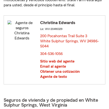
motocicletas y vehículos todoterreno. State Farm está aquí
para usted, desde el principio hasta el final.
Christina Edwards
Lic: WV-20416329
200 Pocahontas Trail Suite 3
White Sulphur Springs, WV 24986-
5044
opens in new window
304-536-1056
Sitio web del agente
Email al agente
Obtener una cotización
Agente de texto
Seguros de vivienda y de propiedad en White
Sulphur Springs, West Virginia