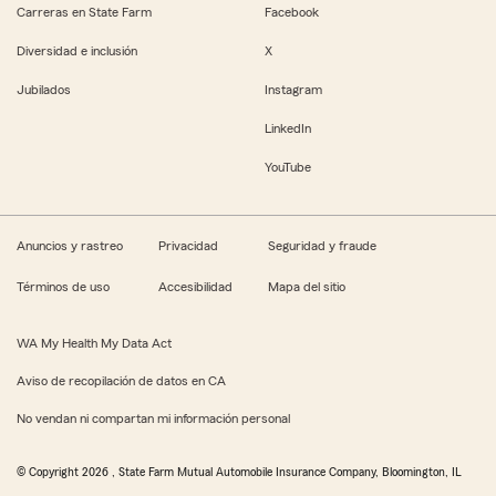
Carreras en State Farm
Facebook
Diversidad e inclusión
X
Jubilados
Instagram
LinkedIn
YouTube
Anuncios y rastreo
Privacidad
Seguridad y fraude
Términos de uso
Accesibilidad
Mapa del sitio
WA My Health My Data Act
Aviso de recopilación de datos en CA
No vendan ni compartan mi información personal
© Copyright
2026
, State Farm Mutual Automobile Insurance Company, Bloomington, IL