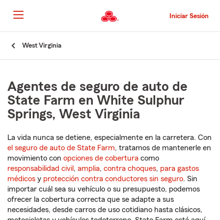
Pasar
al
Iniciar Sesión
contenido
principal
Comienzo
West Virginia
del
contenido
principal
Agentes de seguro de auto de
State Farm en White Sulphur
Springs, West Virginia
La vida nunca se detiene, especialmente en la carretera. Con
el seguro de auto de State Farm
, tratamos de mantenerle en
movimiento con
opciones de cobertura
como
responsabilidad civil
,
amplia
,
contra choques
,
para gastos
médicos
y
protección contra conductores sin seguro
. Sin
importar cuál sea su vehículo o su presupuesto, podemos
ofrecer la cobertura correcta que se adapte a sus
necesidades, desde carros de uso cotidiano hasta clásicos,