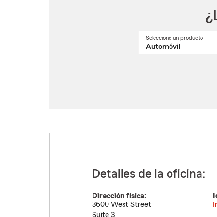
¿
Seleccione un producto
Selec
un
nomb
de
produ
del
menú
despl
Detalles de la oficina:
Dirección física:
I
3600 West Street
I
Suite 3