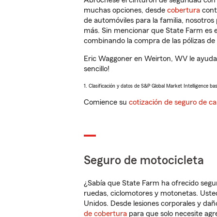
Abróchese el cinturón de seguridad co
muchas opciones, desde
cobertura
con
de automóviles para la familia, nosotro
más. Sin mencionar que State Farm es e
combinando la compra de las pólizas de 
Eric Waggoner en Weirton, WV le ayudar
sencillo!
1. Clasificación y datos de S&P Global Market Intelligence ba
Comience su
cotización de seguro de ca
Seguro de motocicleta
¿Sabía que State Farm ha ofrecido segu
ruedas, ciclomotores y motonetas. Usted
Unidos. Desde lesiones corporales y dañ
de cobertura
para que solo necesite agre