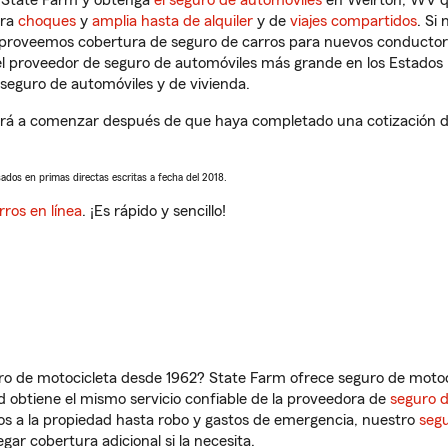
n State Farm y obtenga
el seguro de automóviles
en Weirton, WV qu
tra
choques
y
amplia hasta de alquiler
y de
viajes compartidos
. Si
s proveemos cobertura de seguro de carros para nuevos conductores
l proveedor de seguro de automóviles más grande en los Estados
seguro de automóviles y de vivienda.
á a comenzar después de que haya completado una cotización de s
sados en primas directas escritas a fecha del 2018.
rros en línea
. ¡Es rápido y sencillo!
ro de motocicleta desde 1962? State Farm ofrece seguro de motoci
 obtiene el mismo servicio confiable de la proveedora de
seguro 
os a la propiedad hasta robo y gastos de emergencia, nuestro
segu
gar cobertura adicional si la necesita.