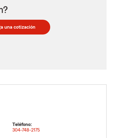
n?
a una cotización
Teléfono:
304-748-2175