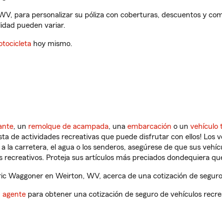
WV, para personalizar su póliza con coberturas, descuentos y co
ilidad pueden variar.
tocicleta
hoy mismo.
ante
, un
remolque de acampada
, una
embarcación
o un
vehículo 
ista de actividades recreativas que puede disfrutar con ellos! Los 
a la carretera, el agua o los senderos, asegúrese de que sus vehí
 recreativos. Proteja sus artículos más preciados dondequiera qu
ic Waggoner en Weirton, WV, acerca de una cotización de seguro 
n agente
para obtener una cotización de seguro de vehículos recre