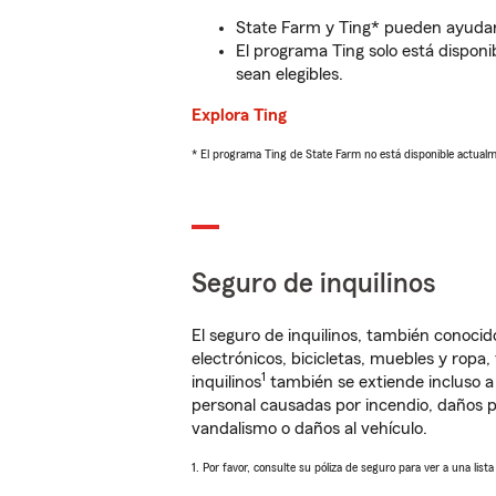
State Farm y Ting* pueden ayudarl
El programa Ting solo está disponib
sean elegibles.
Explora Ting
* El programa Ting de State Farm no está disponible actua
Seguro de inquilinos
El seguro de inquilinos, también conoc
electrónicos, bicicletas, muebles y ropa
1
inquilinos
también se extiende incluso a
personal causadas por incendio, daños p
vandalismo o daños al vehículo.
1. Por favor, consulte su póliza de seguro para ver a una list