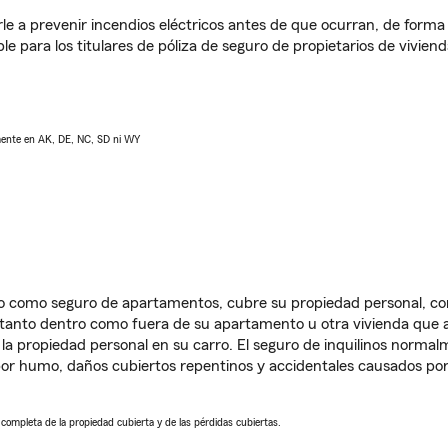
e a prevenir incendios eléctricos antes de que ocurran, de forma 
le para los titulares de póliza de seguro de propietarios de vivie
lmente en AK, DE, NC, SD ni WY
ido como seguro de apartamentos, cubre su propiedad personal, c
, tanto dentro como fuera de su apartamento u otra vivienda que a
 la propiedad personal en su carro. El seguro de inquilinos norma
or humo, daños cubiertos repentinos y accidentales causados por
a completa de la propiedad cubierta y de las pérdidas cubiertas.