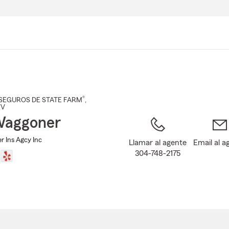
Pasar
al
contenido
principal
®
SEGUROS DE STATE FARM
,
WV
Waggoner
r Ins Agcy Inc
Llamar al agente
Email al a
304-748-2175