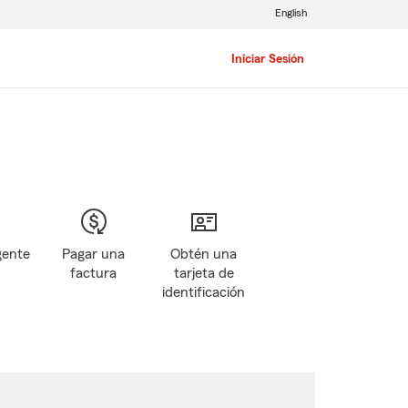
English
Iniciar Sesión
gente
Pagar una
Obtén una
factura
tarjeta de
identificación