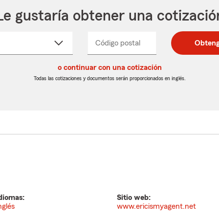
Le gustaría obtener una cotizació
cione
Código postal
Ingresa
Ingresa
Obteng
_____
un
un
re
código
código
cto
o continuar con una cotización
postal
postal
de
de
Todas las cotizaciones y documentos serán proporcionados en inglés.
egable
5
5
dígitos
dígitos
diomas:
Sitio web:
nglés
www.ericismyagent.net