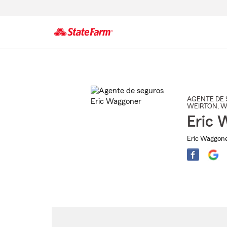
Comienzo
del
contenido
principal
AGENTE DE 
WEIRTON
, 
Eric 
Eric Waggone