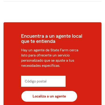
Encuentra a un agente local
que te entienda
Hay un agente de State Farm cerca
listo para ofrecerte un servicio
personalizado que se ajuste a tus
necesidades específicas.
Código postal
Ingresa
_____
un
código
postal
Localiza a un agente
de
5