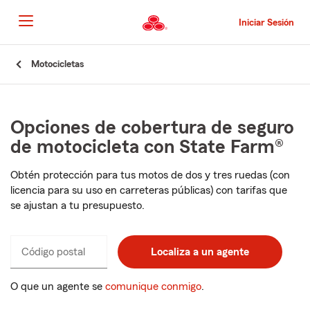
Pasar
al
Iniciar Sesión
contenido
principal
Comienzo
Motocicletas
del
contenido
principal
Opciones de cobertura de seguro
de motocicleta con State Farm®
Obtén protección para tus motos de dos y tres ruedas (con
licencia para su uso en carreteras públicas) con tarifas que
se ajustan a tu presupuesto.
Código postal
Ingresa
Localiza a un agente
_____
un
código
O que un agente se
comunique conmigo
.
postal
de