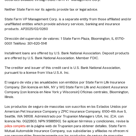
Neither State Farm nor its agents provide tax or legal advice.
State Farm VP Management Corp. is a separate entity from those affiliated and/or
unaffiliated entities which provide advisory services, banking and insurance
products. AP2025/02/0260
Dirección del supervisor de valores: 1 State Farm Plaza, Bloomington, IL 61710-
0001 Teléfono: 301-620-5141
Installment loans are offered by U.S. Bank National Association. Deposit products
are offered by U.S. Bank National Association. Member FDIC.
The creditor and issuer of this credit card is U.S. Bank National Association,
pursuant to a license from Visa U.S.A. Inc.
El seguro de vida y las anualidades son emitidos por State Farm Life Insurance
Company. (Sin licencia en MA, NY y WI) State Farm Life and Accident Assurance
Company (con licencia en New York y Wisconsin) Oficinas centrales, Bloomington,
Illinois.
Los productos de seguro de mascotas son suscritos en los Estados Unidos por
American Pet Insurance Company y ZPIC Insurance Company, 6100-4th Ave S,
Seattle, WA 98108. Administrado por Trupanion Managers USA, Inc. (CA: con
licencia No. 0G22803, NPN 9588590). Se aplican términos y condiciones, revise la
póliza completa
en la página web de Trupanion para obtener detalles. State Farm
Mutual Automobile Insurance Company, sus subsidiarias y afiliadas no ofrecen ni
son responsables financieramente por los productos de seguro de mascotas.