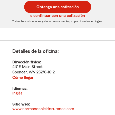
postal
postal
Obtenga una cotización
de
de
5
5
o continuar con una cotización
dígitos
dígitos
Todas las cotizaciones y documentos serán proporcionados en inglés.
Detalles de la oficina:
Dirección física:
417 E Main Street
Spencer
,
WV
25276-1612
Cómo llegar
Idiomas:
Inglés
Sitio web:
www.normandanielsinsurance.com