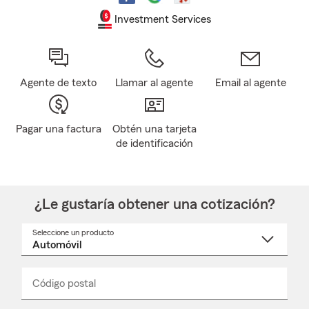
Investment Services
Agente de texto
Llamar al agente
Email al agente
Pagar una factura
Obtén una tarjeta
de identificación
¿Le gustaría obtener una cotización?
Seleccione un producto
Seleccione
un
nombre
de
producto
del
Código postal
Ingresa
Ingresa
_____
menú
un
un
desplegable
código
código