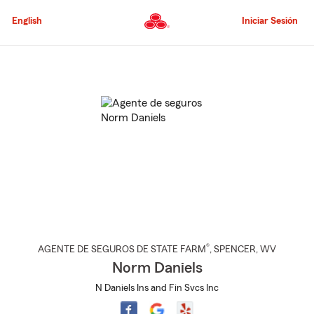
Pasar
al
English
Iniciar Sesión
contenido
principal
Comienzo
del
contenido
principal
®
AGENTE DE SEGUROS DE STATE FARM
,
SPENCER
, WV
Norm Daniels
N Daniels Ins and Fin Svcs Inc