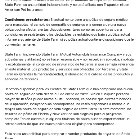
State Farm es una entidad independiente y no está afiliada con Trupanion ni con
American Pet Insurance.
Condiciones preexistentes:
Si actualmente tiene una póliza de seguro médico
para mascotas, el cambio de compañía de seguros o la compra de una nueva
póliza podría afectar ciertas disposiciones, tales como las coberturas para
condiciones preexistentes o los deducibles ya establecidos bajo su póliza actual.
Informe a su agente de State Farm si su póliza actual contiene disposiciones que le
convenga mantener.
State Farm (incluyendo State Farm Mutual Automobile Insurance Company y sus
subsidiarias y afiliadas) no se hace responsable y no respalda ni aprueba, implícita
ni explícitamente, el contenido de ningún sitio de terceros al que se haga referencia
en este material. Los productos y servicios son ofrecidos por terceros y State
Farm no garantiza la mercantabilidad, la idoneidad ni la calidad de los productos y
servicios de terceros.
Beneficio disponible para los clientes de State Farm que han comprado una nueva
póliza de seguro de vida desde el 1 de enero de 2022. Si bien cualquier persona
mayor de 18 años puede unirse a Life Enhanced, es posible que ciertas funciones
de la aplicación, incluyendo las recompensas, no estén disponibles a menos que
tengas una póliza de seguro de vida elegible de State Farm.En este momento, los
titulares de póliza en Florida y New York no son elegibles para el programa
completo.Ten en cuenta que algunos titulares de póliza pueden experimentar un
retraso antes de que una nueva póliza sea elegible para recompensas.
Esto no es una solicitud para comprar o vender productos de seguros de State
Farm.