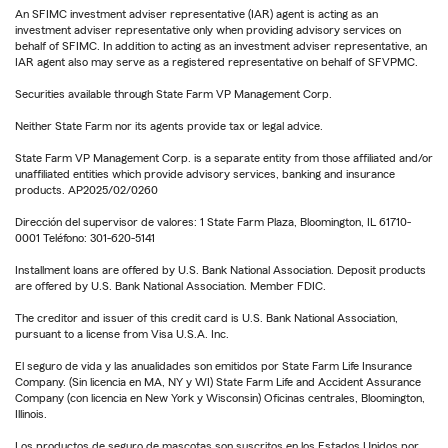
An SFIMC investment adviser representative (IAR) agent is acting as an
investment adviser representative only when providing advisory services on
behalf of SFIMC. In addition to acting as an investment adviser representative, an
IAR agent also may serve as a registered representative on behalf of SFVPMC.
Securities available through State Farm VP Management Corp.
Neither State Farm nor its agents provide tax or legal advice.
State Farm VP Management Corp. is a separate entity from those affiliated and/or
unaffiliated entities which provide advisory services, banking and insurance
products. AP2025/02/0260
Dirección del supervisor de valores: 1 State Farm Plaza, Bloomington, IL 61710-
0001 Teléfono: 301-620-5141
Installment loans are offered by U.S. Bank National Association. Deposit products
are offered by U.S. Bank National Association. Member FDIC.
The creditor and issuer of this credit card is U.S. Bank National Association,
pursuant to a license from Visa U.S.A. Inc.
El seguro de vida y las anualidades son emitidos por State Farm Life Insurance
Company. (Sin licencia en MA, NY y WI) State Farm Life and Accident Assurance
Company (con licencia en New York y Wisconsin) Oficinas centrales, Bloomington,
Illinois.
Los productos de seguro de mascotas son suscritos en los Estados Unidos por