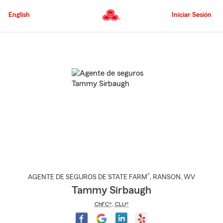
Pasar
al
English
Iniciar Sesión
contenido
principal
Comienzo
del
contenido
principal
®
AGENTE DE SEGUROS DE STATE FARM
,
RANSON
, WV
Tammy Sirbaugh
ChFC®
,
CLU®