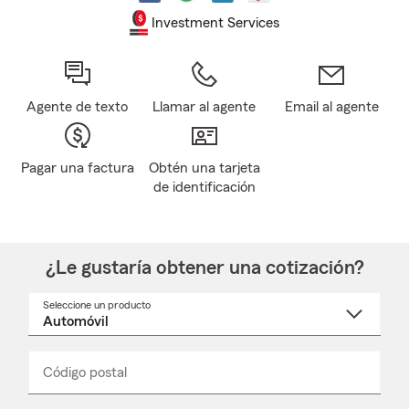
Investment Services
Agente de texto
Llamar al agente
Email al agente
Pagar una factura
Obtén una tarjeta
de identificación
¿Le gustaría obtener una cotización?
Seleccione un producto
Seleccione
un
nombre
de
producto
del
Código postal
Ingresa
Ingresa
_____
menú
un
un
desplegable
código
código