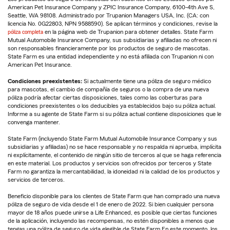
American Pet Insurance Company y ZPIC Insurance Company, 6100-4th Ave S,
Seattle, WA 98108. Administrado por Trupanion Managers USA, Inc. (CA: con
licencia No. 0G22803, NPN 9588590). Se aplican términos y condiciones, revise la
póliza completa
en la página web de Trupanion para obtener detalles. State Farm
Mutual Automobile Insurance Company, sus subsidiarias y afiliadas no ofrecen ni
son responsables financieramente por los productos de seguro de mascotas.
State Farm es una entidad independiente y no está afiliada con Trupanion ni con
American Pet Insurance.
Condiciones preexistentes:
Si actualmente tiene una póliza de seguro médico
para mascotas, el cambio de compañía de seguros o la compra de una nueva
póliza podría afectar ciertas disposiciones, tales como las coberturas para
condiciones preexistentes o los deducibles ya establecidos bajo su póliza actual.
Informe a su agente de State Farm si su póliza actual contiene disposiciones que le
convenga mantener.
State Farm (incluyendo State Farm Mutual Automobile Insurance Company y sus
subsidiarias y afiliadas) no se hace responsable y no respalda ni aprueba, implícita
ni explícitamente, el contenido de ningún sitio de terceros al que se haga referencia
en este material. Los productos y servicios son ofrecidos por terceros y State
Farm no garantiza la mercantabilidad, la idoneidad ni la calidad de los productos y
servicios de terceros.
Beneficio disponible para los clientes de State Farm que han comprado una nueva
póliza de seguro de vida desde el 1 de enero de 2022. Si bien cualquier persona
mayor de 18 años puede unirse a Life Enhanced, es posible que ciertas funciones
de la aplicación, incluyendo las recompensas, no estén disponibles a menos que
tengas una póliza de seguro de vida elegible de State Farm.En este momento, los