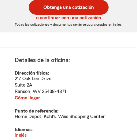
postal
postal
Obtenga una cotización
de
de
5
5
o continuar con una cotización
dígitos
dígitos
Todas las cotizaciones y documentos serán proporcionados en inglés.
Detalles de la oficina:
Dirección física:
217 Oak Lee Drive
Suite 2A
Ranson
,
WV
25438-4871
Cómo llegar
Punto de referencia:
Home Depot, Kohl's, Weis Shopping Center
Idiomas:
Inglés