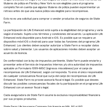
titulares de póliza en Florida y New York no son elegibles para el programa
completo.Ten en cuenta que algunos titulares de póliza pueden experimentar un
retraso antes de que una nueva póliza sea elegible para recompensas.
Esto no es una solicitud para comprar o vender productos de seguros de State
Farm.
La participación de Life Enhanced está sujeta a la elegibilidad del programa y varía
según el estado. Sujeto a los términos y condiciones del acuerdo. La aplicación Life
Enhanced está disponible para Android e iOS. Es posible que se requiera un
dispositivo móvil iOS o Android para usar todas las funciones del programa Life
Enhanced. Los clientes deben aceptar autorizar a State Farm a recopilar datos
sobre salud y bienestar. Los usuarios de aplicaciones móviles deben aceptar un
acuerdo de licencia.
De conformidad con la ley de impuestos pertinente, State Farm puede enviarte y
presentar ante el Servicio de Impuestos Internos y/u otra autoridad de impuestos
aplicable un Formulario 1099-MISC (ingresos misceláneos) por el canje de
recompensas de Life Enhanced, según corresponda. Tú eres el único responsable
de cualquier consecuencia fiscal que surja del canje de recompensas de Life
Enhanced. State Farm no provee asesoría fiscal ni legal. Es posible que desees
discutir las posibles consecuencias fiscales de tu participación en el programa Life
Enhanced con un asesor fiscal o legal.
Cada aseguradora de State Farm asume la exclusiva responsabilidad financiera
por sus propios productos.
State Farm Life Insurance Company (sin licencia en MA, NY ni WI)