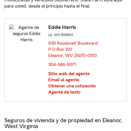
motocicletas y vehículos todoterreno. State Farm está aquí
para usted, desde el principio hasta el final.
Eddie Harris
Lic: WV-7007403
939 Roosevelt Boulevard
P O Box 100
Eleanor, WV 25070-0100
opens in new window
304-586-9071
Sitio web del agente
Email al agente
Obtener una cotización
Agente de texto
Seguros de vivienda y de propiedad en Eleanor,
West Virginia