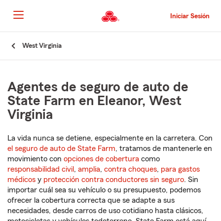
Pasar
al
Iniciar Sesión
contenido
principal
Comienzo
West Virginia
del
contenido
principal
Agentes de seguro de auto de
State Farm en Eleanor, West
Virginia
La vida nunca se detiene, especialmente en la carretera. Con
el seguro de auto de State Farm
, tratamos de mantenerle en
movimiento con
opciones de cobertura
como
responsabilidad civil
,
amplia
,
contra choques
,
para gastos
médicos
y
protección contra conductores sin seguro
. Sin
importar cuál sea su vehículo o su presupuesto, podemos
ofrecer la cobertura correcta que se adapte a sus
necesidades, desde carros de uso cotidiano hasta clásicos,