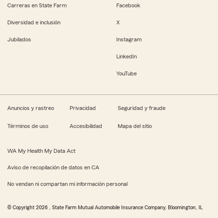
Carreras en State Farm
Facebook
Diversidad e inclusión
X
Jubilados
Instagram
LinkedIn
YouTube
Anuncios y rastreo
Privacidad
Seguridad y fraude
Términos de uso
Accesibilidad
Mapa del sitio
WA My Health My Data Act
Aviso de recopilación de datos en CA
No vendan ni compartan mi información personal
© Copyright
2026
, State Farm Mutual Automobile Insurance Company, Bloomington, IL