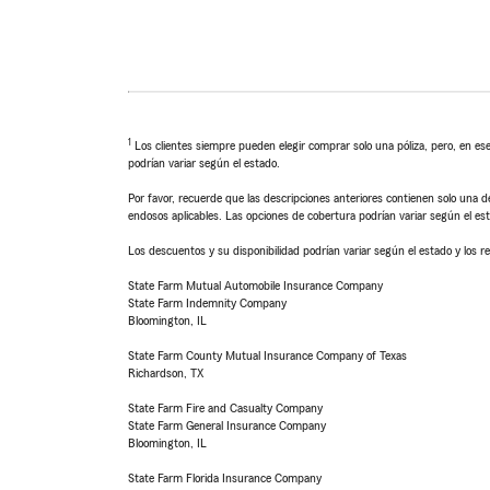
1
Los clientes siempre pueden elegir comprar solo una póliza, pero, en ese
podrían variar según el estado.
Por favor, recuerde que las descripciones anteriores contienen solo una de
endosos aplicables. Las opciones de cobertura podrían variar según el es
Los descuentos y su disponibilidad podrían variar según el estado y los re
State Farm Mutual Automobile Insurance Company
State Farm Indemnity Company
Bloomington, IL
State Farm County Mutual Insurance Company of Texas
Richardson, TX
State Farm Fire and Casualty Company
State Farm General Insurance Company
Bloomington, IL
State Farm Florida Insurance Company