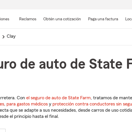
Pasar
al
siones
Reclamos
Obtén una cotización
Paga una factura
Loc
contenido
principal
Clay
ro de auto de State 
arretera. Con
el seguro de auto de State Farm
, tratamos de mant
es
,
para gastos médicos
y
protección contra conductores sin seg
cta que se adapte a sus necesidades, desde carros de uso cotidian
de el principio hasta el final.