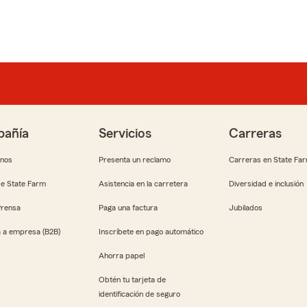
añía
Servicios
Carreras
anos
Presenta un reclamo
Carreras en State Fa
e State Farm
Asistencia en la carretera
Diversidad e inclusión
Prensa
Paga una factura
Jubilados
 a empresa (B2B)
Inscríbete en pago automático
Ahorra papel
Obtén tu tarjeta de
identificación de seguro