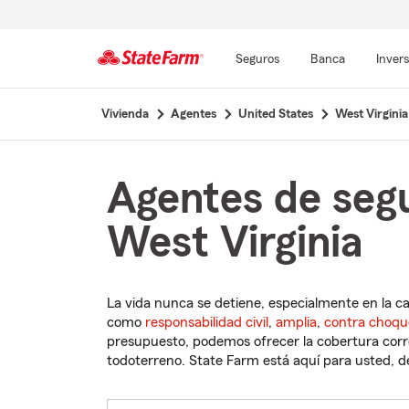
Seguros
Banca
Inver
Comienzo
Vivienda
Agentes
United States
West Virginia
del
contenido
principal
Agentes de segu
West Virginia
La vida nunca se detiene, especialmente en la c
como
responsabilidad civil
,
amplia
,
contra choqu
presupuesto, podemos ofrecer la cobertura corre
todoterreno. State Farm está aquí para usted, des