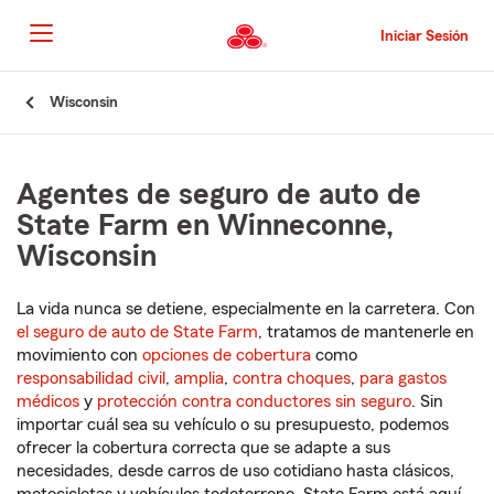
Pasar
al
Iniciar Sesión
contenido
principal
Comienzo
Wisconsin
del
contenido
principal
Agentes de seguro de auto de
State Farm en Winneconne,
Wisconsin
La vida nunca se detiene, especialmente en la carretera. Con
el seguro de auto de State Farm
, tratamos de mantenerle en
movimiento con
opciones de cobertura
como
responsabilidad civil
,
amplia
,
contra choques
,
para gastos
médicos
y
protección contra conductores sin seguro
. Sin
importar cuál sea su vehículo o su presupuesto, podemos
ofrecer la cobertura correcta que se adapte a sus
necesidades, desde carros de uso cotidiano hasta clásicos,