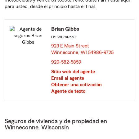
motocicletas y vehículos todoterreno. State Farm está aquí
para usted, desde el principio hasta el final.
Brian Gibbs
Lic: WI-7817659
923 E Main Street
Winneconne, WI 54986-9725
opens in new window
920-582-5859
Sitio web del agente
Email al agente
Obtener una cotización
Agente de texto
Seguros de vivienda y de propiedad en
Winneconne, Wisconsin