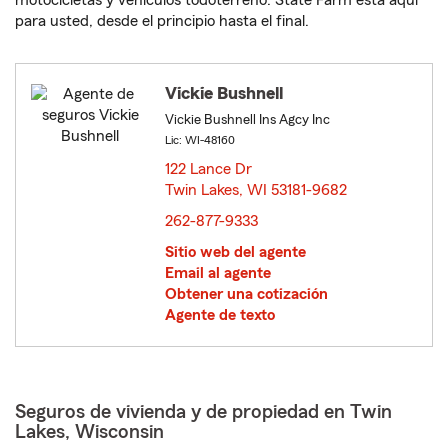
motocicletas y vehículos todoterreno. State Farm está aquí
para usted, desde el principio hasta el final.
Vickie Bushnell
Vickie Bushnell Ins Agcy Inc
Lic: WI-48160
122 Lance Dr
Twin Lakes, WI 53181-9682
opens in new window
262-877-9333
Sitio web del agente
Email al agente
Obtener una cotización
Agente de texto
Seguros de vivienda y de propiedad en Twin
Lakes, Wisconsin