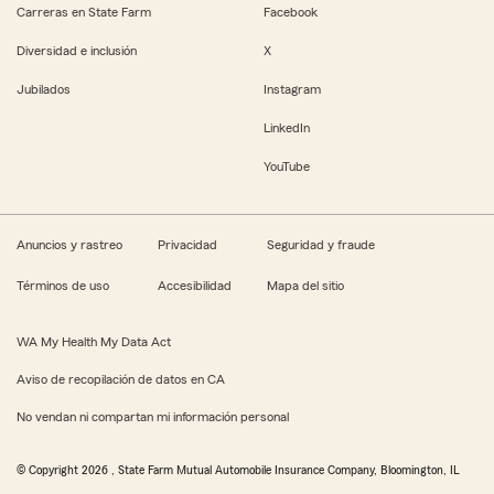
Carreras en State Farm
Facebook
Diversidad e inclusión
X
Jubilados
Instagram
LinkedIn
YouTube
Anuncios y rastreo
Privacidad
Seguridad y fraude
Términos de uso
Accesibilidad
Mapa del sitio
WA My Health My Data Act
Aviso de recopilación de datos en CA
No vendan ni compartan mi información personal
© Copyright
2026
, State Farm Mutual Automobile Insurance Company, Bloomington, IL