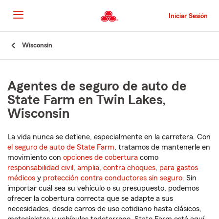
Pasar
al
Iniciar Sesión
contenido
principal
Comienzo
Wisconsin
del
contenido
principal
Agentes de seguro de auto de
State Farm en Twin Lakes,
Wisconsin
La vida nunca se detiene, especialmente en la carretera. Con
el seguro de auto de State Farm
, tratamos de mantenerle en
movimiento con
opciones de cobertura
como
responsabilidad civil
,
amplia
,
contra choques
,
para gastos
médicos
y
protección contra conductores sin seguro
. Sin
importar cuál sea su vehículo o su presupuesto, podemos
ofrecer la cobertura correcta que se adapte a sus
necesidades, desde carros de uso cotidiano hasta clásicos,