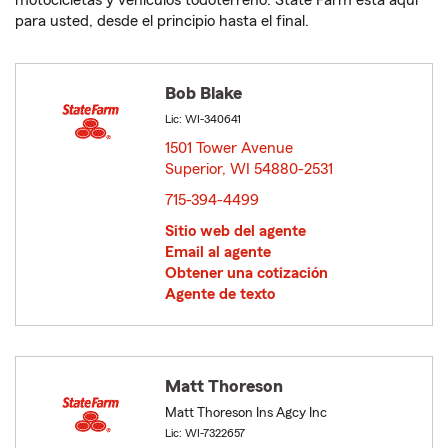
motocicletas y vehículos todoterreno. State Farm está aquí
para usted, desde el principio hasta el final.
Bob Blake
Lic: WI-340641
1501 Tower Avenue
Superior, WI 54880-2531
opens in new window
715-394-4499
Sitio web del agente
Email al agente
Obtener una cotización
Agente de texto
Matt Thoreson
Matt Thoreson Ins Agcy Inc
Lic: WI-7322657