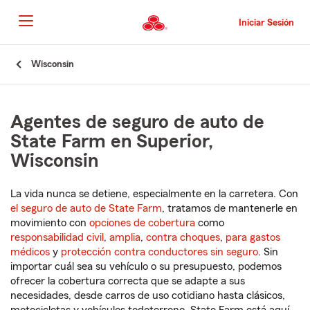
Pasar
al
Iniciar Sesión
contenido
principal
Comienzo
Wisconsin
del
contenido
principal
Agentes de seguro de auto de
State Farm en Superior,
Wisconsin
La vida nunca se detiene, especialmente en la carretera. Con
el seguro de auto de State Farm
, tratamos de mantenerle en
movimiento con
opciones de cobertura
como
responsabilidad civil
,
amplia
,
contra choques
,
para gastos
médicos
y
protección contra conductores sin seguro
. Sin
importar cuál sea su vehículo o su presupuesto, podemos
ofrecer la cobertura correcta que se adapte a sus
necesidades, desde carros de uso cotidiano hasta clásicos,