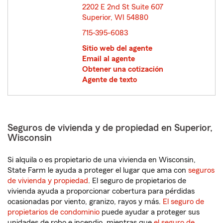
2202 E 2nd St Suite 607
Superior, WI 54880
opens in new window
715-395-6083
Sitio web del agente
Email al agente
Obtener una cotización
Agente de texto
Seguros de vivienda y de propiedad en Superior,
Wisconsin
Si alquila o es propietario de una vivienda en Wisconsin,
State Farm le ayuda a proteger el lugar que ama con
seguros
de vivienda y propiedad
. El seguro de propietarios de
vivienda ayuda a proporcionar cobertura para pérdidas
ocasionadas por viento, granizo, rayos y más.
El seguro de
propietarios de condominio
puede ayudar a proteger sus
unidades de robo e incendio, mientras que
el seguro de