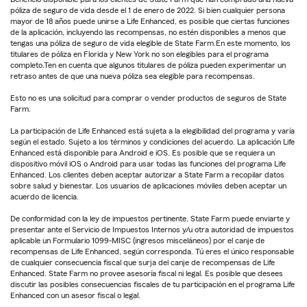
póliza de seguro de vida desde el 1 de enero de 2022. Si bien cualquier persona
mayor de 18 años puede unirse a Life Enhanced, es posible que ciertas funciones
de la aplicación, incluyendo las recompensas, no estén disponibles a menos que
tengas una póliza de seguro de vida elegible de State Farm.En este momento, los
titulares de póliza en Florida y New York no son elegibles para el programa
completo.Ten en cuenta que algunos titulares de póliza pueden experimentar un
retraso antes de que una nueva póliza sea elegible para recompensas.
Esto no es una solicitud para comprar o vender productos de seguros de State
Farm.
La participación de Life Enhanced está sujeta a la elegibilidad del programa y varía
según el estado. Sujeto a los términos y condiciones del acuerdo. La aplicación Life
Enhanced está disponible para Android e iOS. Es posible que se requiera un
dispositivo móvil iOS o Android para usar todas las funciones del programa Life
Enhanced. Los clientes deben aceptar autorizar a State Farm a recopilar datos
sobre salud y bienestar. Los usuarios de aplicaciones móviles deben aceptar un
acuerdo de licencia.
De conformidad con la ley de impuestos pertinente, State Farm puede enviarte y
presentar ante el Servicio de Impuestos Internos y/u otra autoridad de impuestos
aplicable un Formulario 1099-MISC (ingresos misceláneos) por el canje de
recompensas de Life Enhanced, según corresponda. Tú eres el único responsable
de cualquier consecuencia fiscal que surja del canje de recompensas de Life
Enhanced. State Farm no provee asesoría fiscal ni legal. Es posible que desees
discutir las posibles consecuencias fiscales de tu participación en el programa Life
Enhanced con un asesor fiscal o legal.