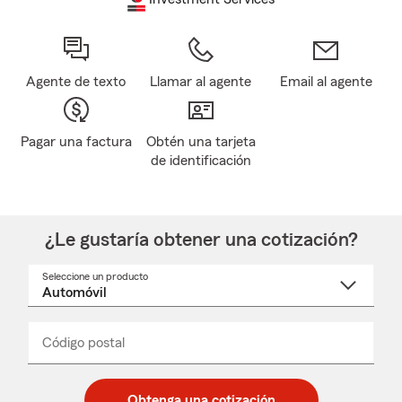
Agente de texto
Llamar al agente
Email al agente
Pagar una factura
Obtén una tarjeta
de identificación
¿Le gustaría obtener una cotización?
Seleccione un producto
Seleccione
un
nombre
de
producto
del
Código postal
Ingresa
Ingresa
_____
menú
un
un
desplegable
código
código
postal
postal
Obtenga una cotización