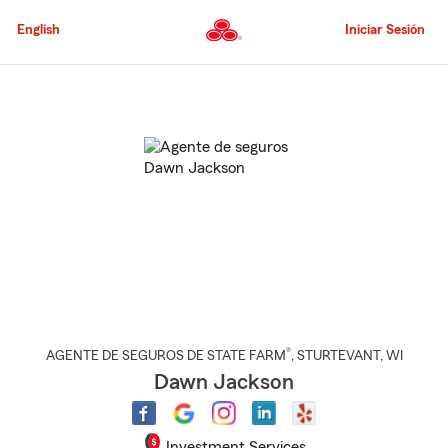
Pasar
al
English
Iniciar Sesión
contenido
principal
Comienzo
del
contenido
principal
®
AGENTE DE SEGUROS DE STATE FARM
,
STURTEVANT
, WI
Dawn Jackson
Investment Services