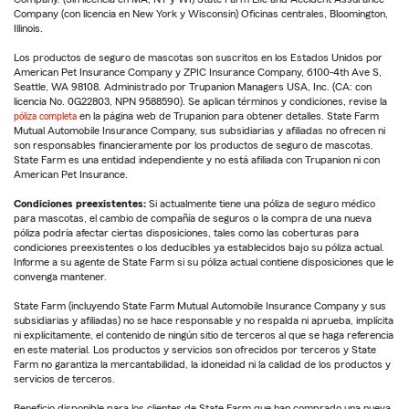
Company (con licencia en New York y Wisconsin) Oficinas centrales, Bloomington,
Illinois.
Los productos de seguro de mascotas son suscritos en los Estados Unidos por
American Pet Insurance Company y ZPIC Insurance Company, 6100-4th Ave S,
Seattle, WA 98108. Administrado por Trupanion Managers USA, Inc. (CA: con
licencia No. 0G22803, NPN 9588590). Se aplican términos y condiciones, revise la
póliza completa
en la página web de Trupanion para obtener detalles. State Farm
Mutual Automobile Insurance Company, sus subsidiarias y afiliadas no ofrecen ni
son responsables financieramente por los productos de seguro de mascotas.
State Farm es una entidad independiente y no está afiliada con Trupanion ni con
American Pet Insurance.
Condiciones preexistentes:
Si actualmente tiene una póliza de seguro médico
para mascotas, el cambio de compañía de seguros o la compra de una nueva
póliza podría afectar ciertas disposiciones, tales como las coberturas para
condiciones preexistentes o los deducibles ya establecidos bajo su póliza actual.
Informe a su agente de State Farm si su póliza actual contiene disposiciones que le
convenga mantener.
State Farm (incluyendo State Farm Mutual Automobile Insurance Company y sus
subsidiarias y afiliadas) no se hace responsable y no respalda ni aprueba, implícita
ni explícitamente, el contenido de ningún sitio de terceros al que se haga referencia
en este material. Los productos y servicios son ofrecidos por terceros y State
Farm no garantiza la mercantabilidad, la idoneidad ni la calidad de los productos y
servicios de terceros.
Beneficio disponible para los clientes de State Farm que han comprado una nueva