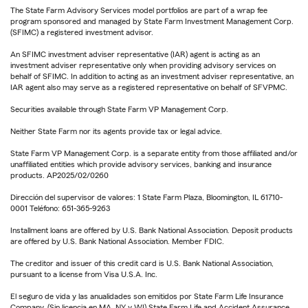
The State Farm Advisory Services model portfolios are part of a wrap fee
program sponsored and managed by State Farm Investment Management Corp.
(SFIMC) a registered investment advisor.
An SFIMC investment adviser representative (IAR) agent is acting as an
investment adviser representative only when providing advisory services on
behalf of SFIMC. In addition to acting as an investment adviser representative, an
IAR agent also may serve as a registered representative on behalf of SFVPMC.
Securities available through State Farm VP Management Corp.
Neither State Farm nor its agents provide tax or legal advice.
State Farm VP Management Corp. is a separate entity from those affiliated and/or
unaffiliated entities which provide advisory services, banking and insurance
products. AP2025/02/0260
Dirección del supervisor de valores: 1 State Farm Plaza, Bloomington, IL 61710-
0001 Teléfono: 651-365-9263
Installment loans are offered by U.S. Bank National Association. Deposit products
are offered by U.S. Bank National Association. Member FDIC.
The creditor and issuer of this credit card is U.S. Bank National Association,
pursuant to a license from Visa U.S.A. Inc.
El seguro de vida y las anualidades son emitidos por State Farm Life Insurance
Company. (Sin licencia en MA, NY y WI) State Farm Life and Accident Assurance