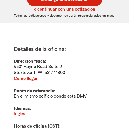
de
de
5
5
o continuar con una cotización
dígitos
dígitos
Todas las cotizaciones y documentos serán proporcionados en inglés.
Detalles de la oficina:
Dirección física:
9531 Rayne Road Suite 2
Sturtevant
,
WI
53177-1803
Cómo llegar
Punto de referencia:
En el mismo edificio donde está DMV
Idiomas:
Inglés
Horas de oficina (
CST
):